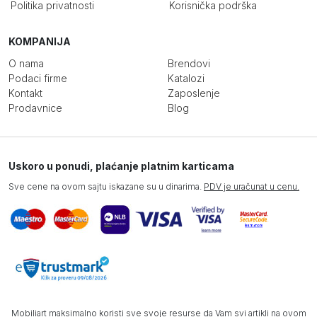
Politika privatnosti
Korisnička podrška
KOMPANIJA
O nama
Brendovi
Podaci firme
Katalozi
Kontakt
Zaposlenje
Prodavnice
Blog
Uskoro u ponudi, plaćanje platnim karticama
Sve cene na ovom sajtu iskazane su u dinarima.
PDV je uračunat u cenu.
Mobiliart maksimalno koristi sve svoje resurse da Vam svi artikli na ovom