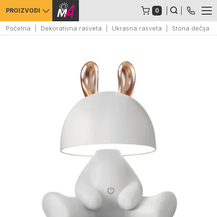
0
PROIZVODI
Početna
Dekorativna rasveta
Ukrasna rasveta
Stona dečija l