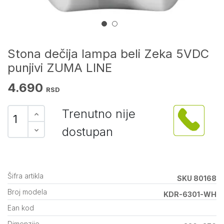
Stona dečija lampa beli Zeka 5VDC
punjivi ZUMA LINE
4.690
RSD
Trenutno nije
dostupan
Šifra artikla
SKU 80168
Broj modela
KDR-6301-WH
Ean kod
Dimenzije