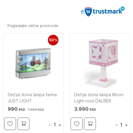
Pogledajte slične proizvode
50%
Dečija stona lampa farma
Dečija stona lampa Moon
JUST LIGHT
Light roze DALBER
990
3.990
1.990
RSD
RSD
RSD
−
+
−
+