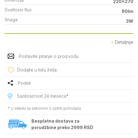
220x270
Svetlosni flux
80lm
Snaga
3W
Detaljnije
Postavite pitanje o proizvodu
Dodajte u listu želja
Podeli
Saobraznost 24 meseca*
* U skladu sa zakonom o zaštiti potrošača
Besplatna dostava za
porudžbine preko 2999 RSD