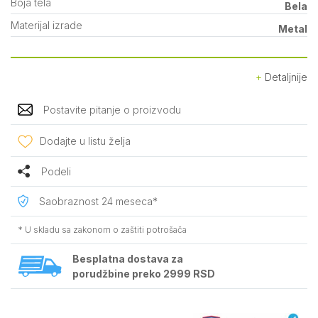
Boja tela
Bela
Materijal izrade
Metal
Detaljnije
Postavite pitanje o proizvodu
Dodajte u listu želja
Podeli
Saobraznost 24 meseca*
* U skladu sa zakonom o zaštiti potrošača
Besplatna dostava za
porudžbine preko 2999 RSD