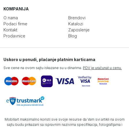
KOMPANIJA
O nama
Brendovi
Podaci firme
Katalozi
Kontakt
Zaposlenje
Prodavnice
Blog
Uskoro u ponudi, plaćanje platnim karticama
Sve cene na ovom sajtu iskazane su u dinarima.
PDV je uračunat u cenu.
Mobiliart maksimalno koristi sve svoje resurse da Vam svi artikli na ovom
sajtu budu prikazani sa ispravnim nazivima specifikacija, fotografijama i