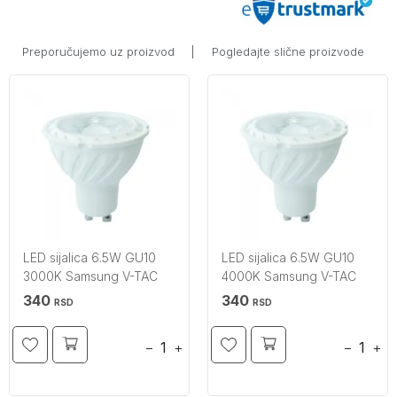
Preporučujemo uz proizvod
|
Pogledajte slične proizvode
LED sijalica 6.5W GU10
LED sijalica 6.5W GU10
3000K Samsung V-TAC
4000K Samsung V-TAC
340
340
RSD
RSD
−
+
−
+