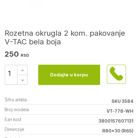
Rozetna okrugla 2 kom. pakovanje
V-TAC bela boja
250
RSD
Dodajte u korpu
Šifra artikla
SKU 3584
Broj modela
VT-778-WH
Ean kod
3800157607131
Dimenzije
R80x30 (R65)