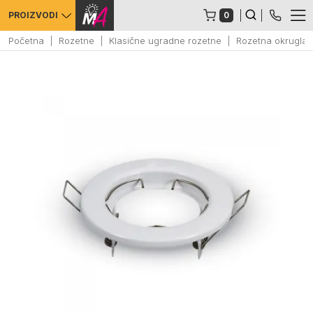
0
PROIZVODI
Početna
Rozetne
Klasične ugradne rozetne
Rozetna okrugla 