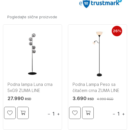
Pogledajte slične proizvode
26%
Podna lampa Luna crna
Podna Lampa Peso sa
5xG9 ZUMA LINE
čitačem crna ZUMA LINE
27.990
3.690
4.990
RSD
RSD
RSD
−
+
−
+