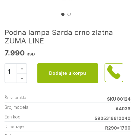
Podna lampa Sarda crno zlatna
ZUMA LINE
7.990
RSD
Dodajte u korpu
Šifra artikla
SKU 80124
Broj modela
A4036
Ean kod
5905316610040
Dimenzije
R290x1760