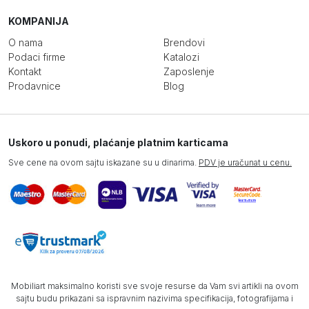
KOMPANIJA
O nama
Brendovi
Podaci firme
Katalozi
Kontakt
Zaposlenje
Prodavnice
Blog
Uskoro u ponudi, plaćanje platnim karticama
Sve cene na ovom sajtu iskazane su u dinarima.
PDV je uračunat u cenu.
Mobiliart maksimalno koristi sve svoje resurse da Vam svi artikli na ovom
sajtu budu prikazani sa ispravnim nazivima specifikacija, fotografijama i