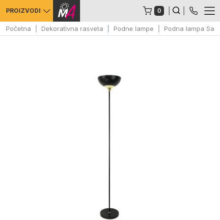
0
PROIZVODI
Početna
Dekorativna rasveta
Podne lampe
Podna lampa Sard