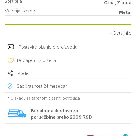
Boja tela
Crna, Zlatna
Materijal izrade
Metal
Detaljnije
Postavite pitanje o proizvodu
Dodajte u listu želja
Podeli
Saobraznost 24 meseca*
* U skladu sa zakonom o zaštiti potrošača
Besplatna dostava za
porudžbine preko 2999 RSD