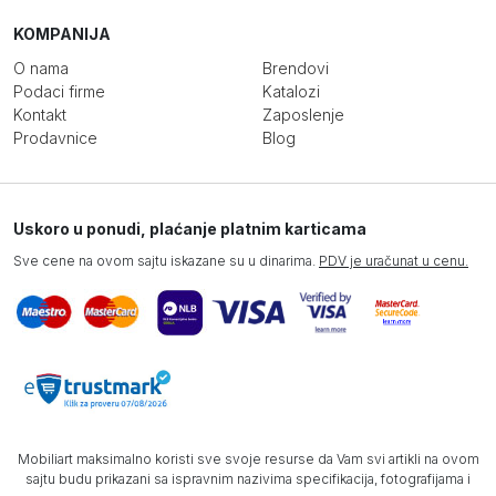
KOMPANIJA
O nama
Brendovi
Podaci firme
Katalozi
Kontakt
Zaposlenje
Prodavnice
Blog
Uskoro u ponudi, plaćanje platnim karticama
Sve cene na ovom sajtu iskazane su u dinarima.
PDV je uračunat u cenu.
Mobiliart maksimalno koristi sve svoje resurse da Vam svi artikli na ovom
sajtu budu prikazani sa ispravnim nazivima specifikacija, fotografijama i