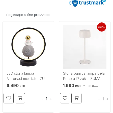
Pogledajte slične proizvode
33%
LED stona lampa
Stona punjiva lampa bela
Astronaut meditator ZUMA
Poco u IP zaštiti ZUMA
LINE
LINE
6.490
1.990
2.990
RSD
RSD
RSD
−
+
−
+