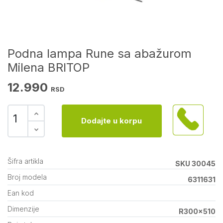
Podna lampa Rune sa abažurom
Milena BRITOP
12.990
RSD
Dodajte u korpu
Šifra artikla
SKU 30045
Broj modela
6311631
Ean kod
Dimenzije
R300x510