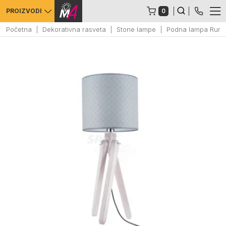
0
PROIZVODI
Početna
Dekorativna rasveta
Stone lampe
Podna lampa Rune