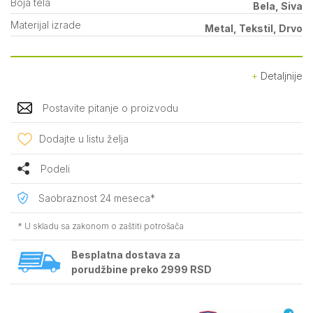
Boja tela
Bela, Siva
Materijal izrade
Metal, Tekstil, Drvo
Detaljnije
Postavite pitanje o proizvodu
Dodajte u listu želja
Podeli
Saobraznost 24 meseca*
* U skladu sa zakonom o zaštiti potrošača
Besplatna dostava za
porudžbine preko 2999 RSD