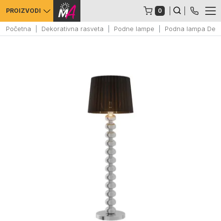
0
PROIZVODI
Početna
Dekorativna rasveta
Podne lampe
Podna lampa Dec