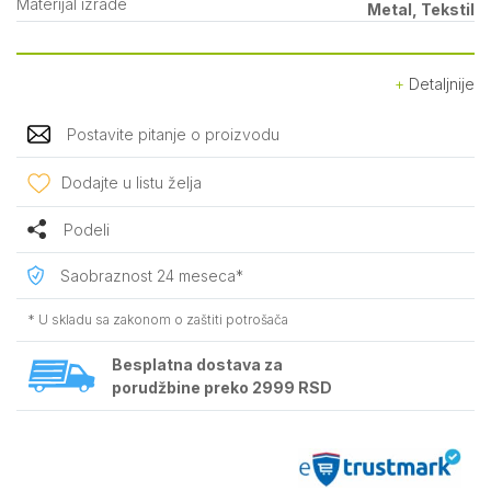
Materijal izrade
Metal, Tekstil
Detaljnije
Postavite pitanje o proizvodu
Dodajte u listu želja
Podeli
Saobraznost 24 meseca*
* U skladu sa zakonom o zaštiti potrošača
Besplatna dostava za
porudžbine preko 2999 RSD