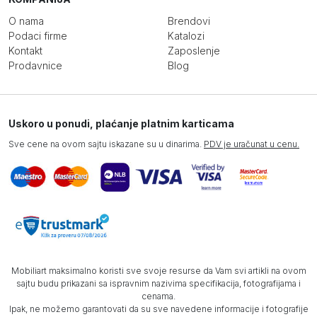
O nama
Brendovi
Podaci firme
Katalozi
Kontakt
Zaposlenje
Prodavnice
Blog
Uskoro u ponudi, plaćanje platnim karticama
Sve cene na ovom sajtu iskazane su u dinarima.
PDV je uračunat u cenu.
Mobiliart maksimalno koristi sve svoje resurse da Vam svi artikli na ovom
sajtu budu prikazani sa ispravnim nazivima specifikacija, fotografijama i
cenama.
Ipak, ne možemo garantovati da su sve navedene informacije i fotografije