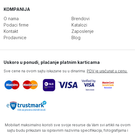
KOMPANIJA
O nama
Brendovi
Podaci firme
Katalozi
Kontakt
Zaposlenje
Prodavnice
Blog
Uskoro u ponudi, plaćanje platnim karticama
Sve cene na ovom sajtu iskazane su u dinarima.
PDV je uračunat u cenu.
Mobiliart maksimalno koristi sve svoje resurse da Vam svi artikli na ovom
sajtu budu prikazani sa ispravnim nazivima specifikacija, fotografijama i