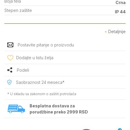
Boja tela
Crna
Stepen zaštite
IP 44
Detaljnije
Postavite pitanje o proizvodu
Dodajte u listu želja
Podeli
Saobraznost 24 meseca*
* U skladu sa zakonom o zaštiti potrošača
Besplatna dostava za
porudžbine preko 2999 RSD