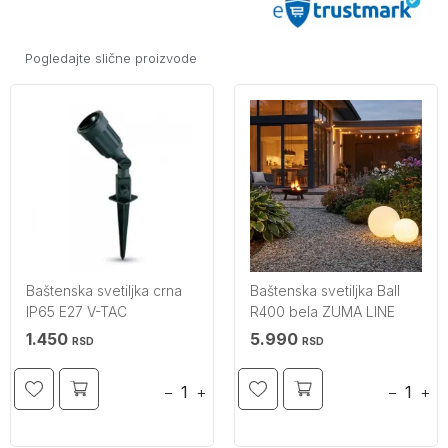
Pogledajte slične proizvode
Baštenska svetiljka crna
Baštenska svetiljka Ball
IP65 E27 V-TAC
R400 bela ZUMA LINE
1.450
5.990
RSD
RSD
−
+
−
+