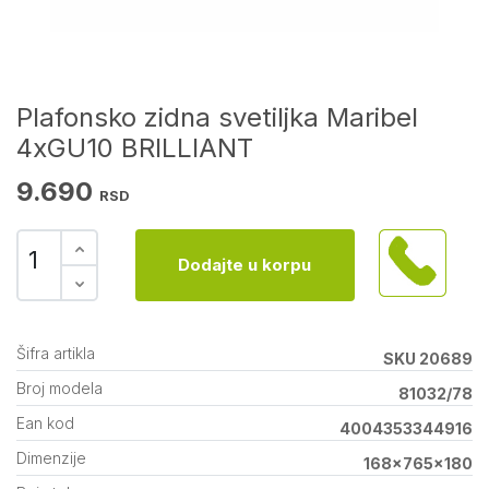
Plafonsko zidna svetiljka Maribel
4xGU10 BRILLIANT
9.690
RSD
Dodajte u korpu
Šifra artikla
SKU 20689
Broj modela
81032/78
Ean kod
4004353344916
Dimenzije
168x765x180