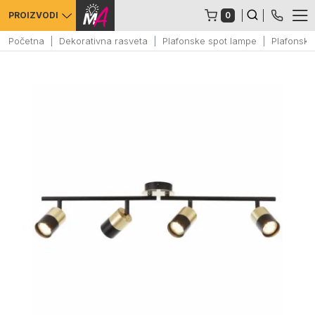
0
PROIZVODI
Početna
Dekorativna rasveta
Plafonske spot lampe
Plafonsko