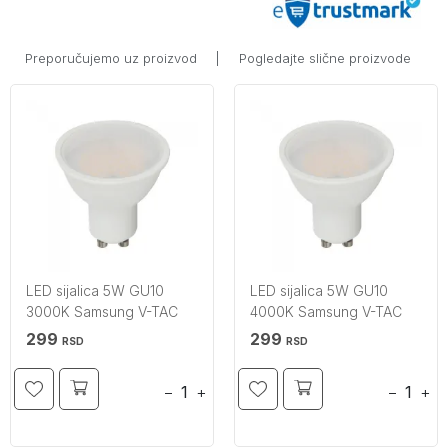
Preporučujemo uz proizvod
|
Pogledajte slične proizvode
LED sijalica 5W GU10
LED sijalica 5W GU10
3000K Samsung V-TAC
4000K Samsung V-TAC
299
299
RSD
RSD
−
+
−
+