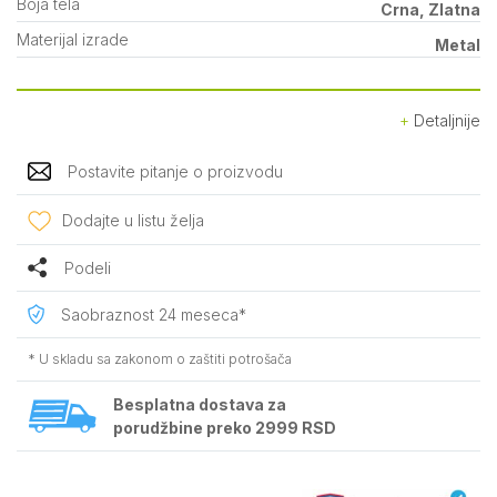
Boja tela
Crna, Zlatna
Materijal izrade
Metal
Detaljnije
Postavite pitanje o proizvodu
Dodajte u listu želja
Podeli
Saobraznost 24 meseca*
* U skladu sa zakonom o zaštiti potrošača
Besplatna dostava za
porudžbine preko 2999 RSD