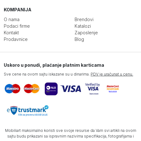
KOMPANIJA
O nama
Brendovi
Podaci firme
Katalozi
Kontakt
Zaposlenje
Prodavnice
Blog
Uskoro u ponudi, plaćanje platnim karticama
Sve cene na ovom sajtu iskazane su u dinarima.
PDV je uračunat u cenu.
Mobiliart maksimalno koristi sve svoje resurse da Vam svi artikli na ovom
sajtu budu prikazani sa ispravnim nazivima specifikacija, fotografijama i