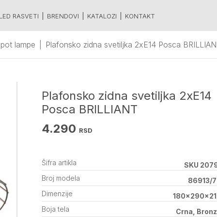
LED RASVETI
BRENDOVI
KATALOZI
KONTAKT
spot lampe
Plafonsko zidna svetiljka 2xE14 Posca BRILLIA
Plafonsko zidna svetiljka 2xE14
Posca BRILLIANT
4.290
RSD
Šifra artikla
SKU 207
Broj modela
86913/
Dimenzije
180x290x21
Boja tela
Crna, Bron