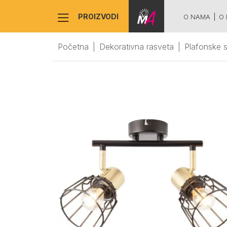
PROIZVODI
O NAMA
O 
Početna
Dekorativna rasveta
Plafonske 