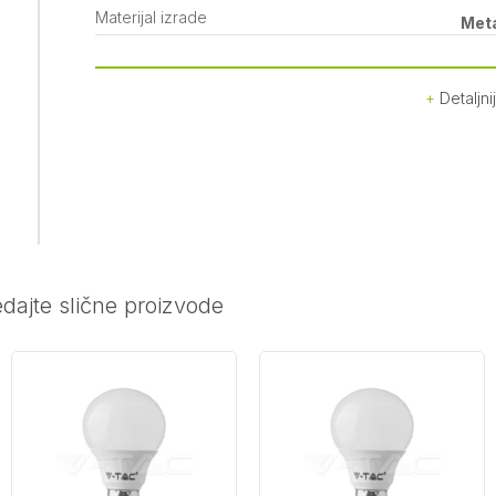
Materijal izrade
Met
Detaljni
dajte slične proizvode