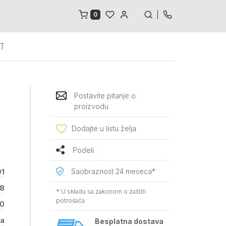
0
NT
Postavite pitanje o
proizvodu
Dodajte u listu želja
Podeli
Saobraznost 24 meseca*
91
78
* U skladu sa zakonom o zaštiti
potrošača
0
za
Besplatna dostava