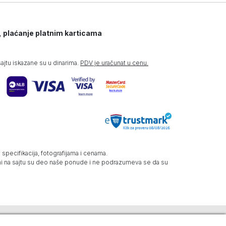
, plaćanje platnim karticama
jtu iskazane su u dinarima.
PDV je uračunat u cenu.
specifikacija, fotografijama i cenama.
zani na sajtu su deo naše ponude i ne podrazumeva se da su