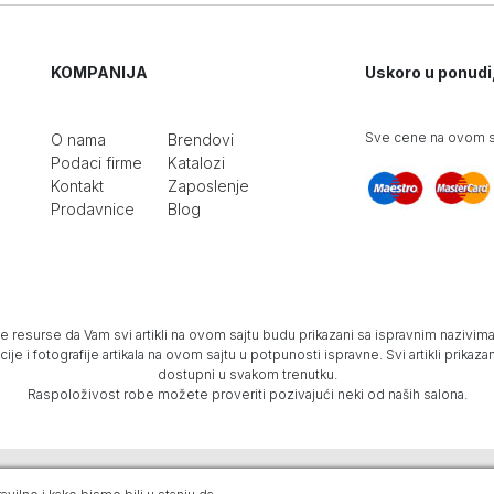
KOMPANIJA
Uskoro u ponudi
Sve cene na ovom sa
O nama
Brendovi
Podaci firme
Katalozi
Kontakt
Zaposlenje
Prodavnice
Blog
e resurse da Vam svi artikli na ovom sajtu budu prikazani sa ispravnim nazivima 
e i fotografije artikala na ovom sajtu u potpunosti ispravne. Svi artikli prika
dostupni u svakom trenutku.
Raspoloživost robe možete proveriti pozivajući neki od naših salona.