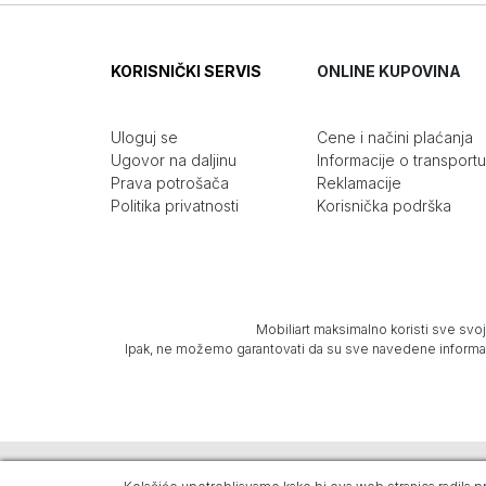
KORISNIČKI SERVIS
ONLINE KUPOVINA
Uloguj se
Cene i načini plaćanja
Ugovor na daljinu
Informacije o transportu
Prava potrošača
Reklamacije
Politika privatnosti
Korisnička podrška
Mobiliart maksimalno koristi sve svoj
Ipak, ne možemo garantovati da su sve navedene informacij