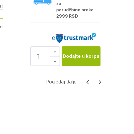
za
al
porudžbine preko
2999 RSD
je
Dodajte u korpu
Pogledaj dalje