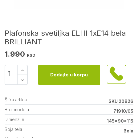
Plafonska svetiljka ELHI 1xE14 bela
BRILLIANT
1.990
RSD
Dodajte u korpu
Šifra artikla
SKU 20826
Broj modela
71910/05
Dimenzije
145x90x115
Boja tela
Bela