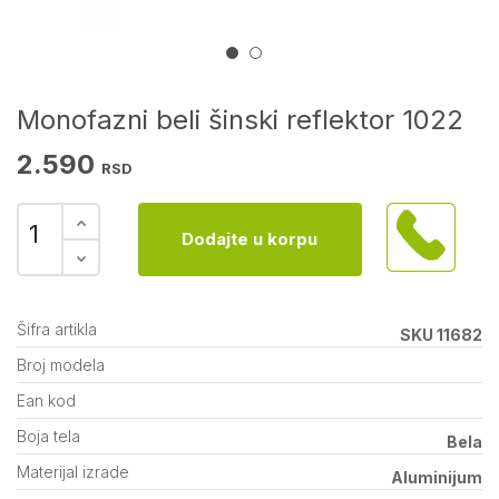
Monofazni beli šinski reflektor 1022
2.590
RSD
Dodajte u korpu
Šifra artikla
SKU 11682
Broj modela
Ean kod
Boja tela
Bela
Materijal izrade
Aluminijum