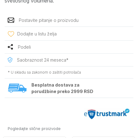
svetlosnog volumena.
Postavite pitanje o proizvodu
Dodajte u listu želja
Podeli
Saobraznost 24 meseca*
* U skladu sa zakonom o zaštiti potrošača
Besplatna dostava za
porudžbine preko 2999 RSD
Pogledajte slične proizvode