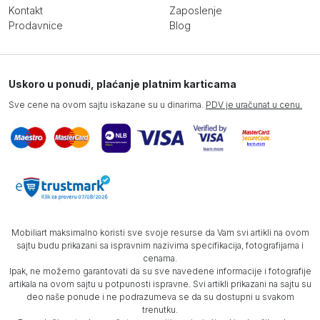
Kontakt
Zaposlenje
Prodavnice
Blog
Uskoro u ponudi, plaćanje platnim karticama
Sve cene na ovom sajtu iskazane su u dinarima.
PDV je uračunat u cenu.
Mobiliart maksimalno koristi sve svoje resurse da Vam svi artikli na ovom
sajtu budu prikazani sa ispravnim nazivima specifikacija, fotografijama i
cenama.
Ipak, ne možemo garantovati da su sve navedene informacije i fotografije
artikala na ovom sajtu u potpunosti ispravne. Svi artikli prikazani na sajtu su
deo naše ponude i ne podrazumeva se da su dostupni u svakom
trenutku.