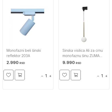
Monofazni beli šinski
Sinska visilica Ali za crnu
reflektor 203A
monofaznu šinu ZUMA
LINE
2.990
9.990
RSD
RSD
−
+
−
+