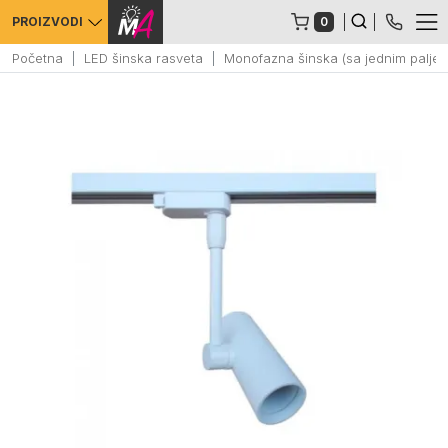
0
PROIZVODI
Početna
LED šinska rasveta
Monofazna šinska (sa jednim paljen