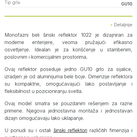
Tip grla
GU10
Detaljnije
Monofazni beli šinski reflektor 1022 je dizajniran za
moderne enterijere, veoma pružajući efikasno
osvetljenje. Idealan je za korišćenje u stambenim,
poslovnim i komercijalnim prostorima.
Ovaj reflektor poseduje jedno GU10 grlo za sijalice,
izradjen je od aluminijuma bele boje. Dimenzije reflektora
su kompaktne, omogućavajući lako postavljanje i
fleksibilnost u pozicioniranju svetla.
Ovaj model smatra se pouzdanim rešenjem za razne
primene. Njegova jednostavna montaža i jednostavan
dizajn omogućavaju lako uklapanje.
U ponudi su i ostali
šinski reflektori
različitih fimenzija i