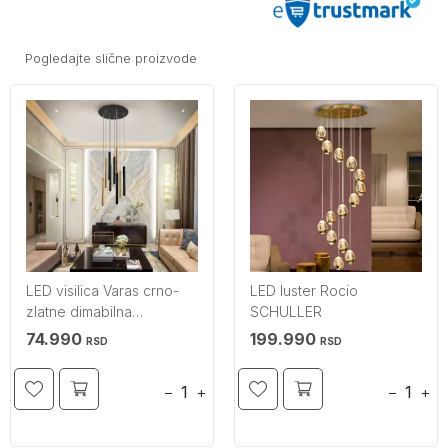
Pogledajte slične proizvode
LED visilica Varas crno-
LED luster Rocio
zlatne dimabilna
SCHULLER
SCHULLER
74.990
199.990
RSD
RSD
−
+
−
+