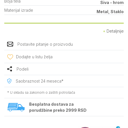
Boja tela
Siva - hrom
Materijal izrade
Metal, Staklo
Detaljnije
Postavite pitanje o proizvodu
Dodajte u listu želja
Podeli
Saobraznost 24 meseca*
* U skladu sa zakonom o zaštiti potrošača
Besplatna dostava za
porudžbine preko 2999 RSD