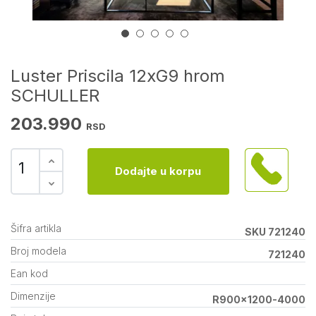
Luster Priscila 12xG9 hrom
SCHULLER
203.990
RSD
Dodajte u korpu
Šifra artikla
SKU 721240
Broj modela
721240
Ean kod
Dimenzije
R900x1200-4000