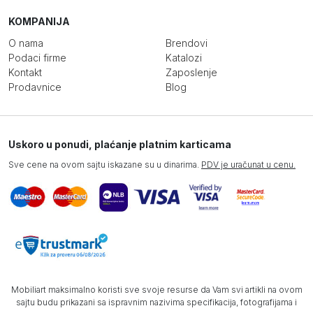
KOMPANIJA
O nama
Brendovi
Podaci firme
Katalozi
Kontakt
Zaposlenje
Prodavnice
Blog
Uskoro u ponudi, plaćanje platnim karticama
Sve cene na ovom sajtu iskazane su u dinarima.
PDV je uračunat u cenu.
Mobiliart maksimalno koristi sve svoje resurse da Vam svi artikli na ovom
sajtu budu prikazani sa ispravnim nazivima specifikacija, fotografijama i