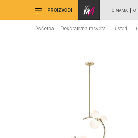
PROIZVODI
O NAMA
O 
Početna
Dekorativna rasveta
Lusteri
L