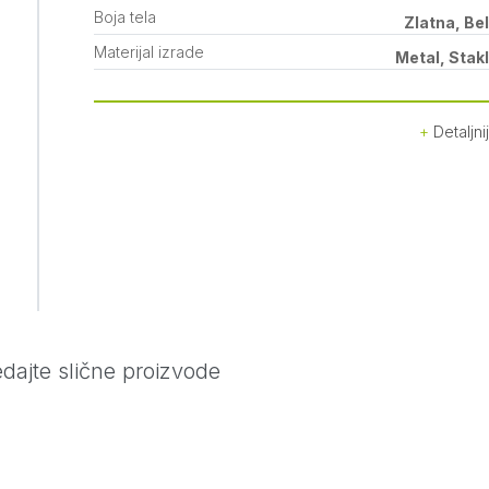
Boja tela
Zlatna, Be
Materijal izrade
Metal, Stak
Detaljni
dajte slične proizvode