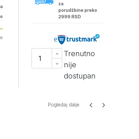
za
la
porudžbine preko
lo
2999 RSD
je
Trenutno
nije
dostupan
Pogledaj dalje