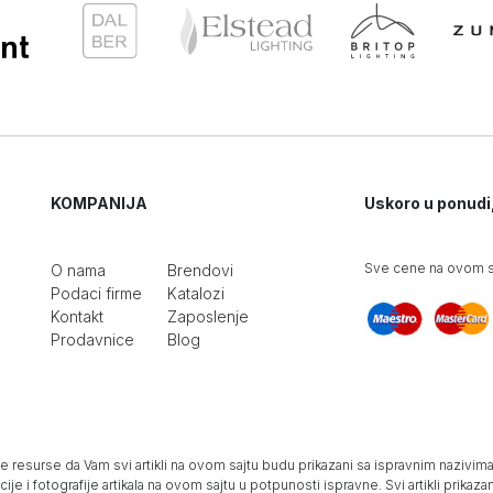
KOMPANIJA
Uskoro u ponudi
Sve cene na ovom sa
O nama
Brendovi
Podaci firme
Katalozi
Kontakt
Zaposlenje
Prodavnice
Blog
e resurse da Vam svi artikli na ovom sajtu budu prikazani sa ispravnim nazivima 
e i fotografije artikala na ovom sajtu u potpunosti ispravne. Svi artikli prika