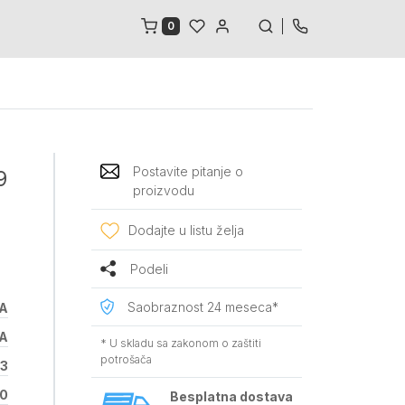
0
Postavite pitanje o
9
proizvodu
Dodajte u listu želja
Podeli
Saobraznost 24 meseca*
A
A
* U skladu sa zakonom o zaštiti
potrošača
13
40
Besplatna dostava