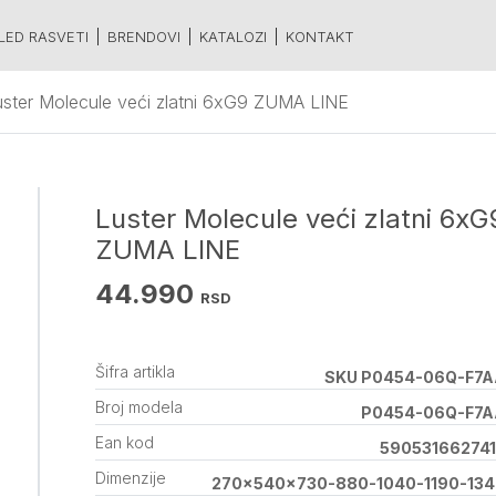
LED RASVETI
BRENDOVI
KATALOZI
KONTAKT
uster Molecule veći zlatni 6xG9 ZUMA LINE
Luster Molecule veći zlatni 6xG
ZUMA LINE
44.990
RSD
Šifra artikla
SKU P0454-06Q-F7A
Broj modela
P0454-06Q-F7A
Ean kod
59053166274
Dimenzije
270x540x730-880-1040-1190-13