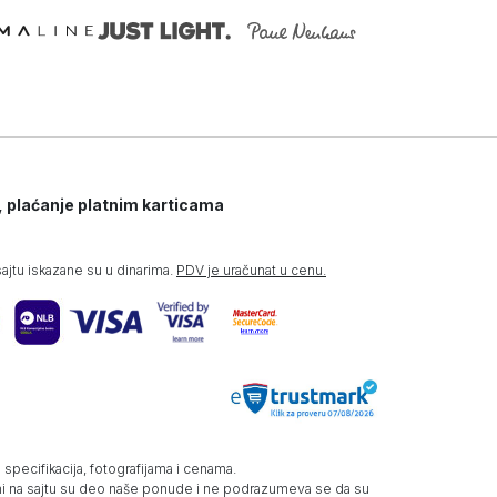
, plaćanje platnim karticama
jtu iskazane su u dinarima.
PDV je uračunat u cenu.
specifikacija, fotografijama i cenama.
zani na sajtu su deo naše ponude i ne podrazumeva se da su