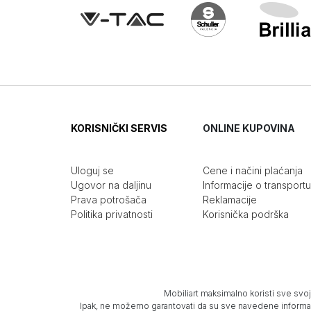
KORISNIČKI SERVIS
ONLINE KUPOVINA
Uloguj se
Cene i načini plaćanja
Ugovor na daljinu
Informacije o transportu
Prava potrošača
Reklamacije
Politika privatnosti
Korisnička podrška
Mobiliart maksimalno koristi sve svoj
Ipak, ne možemo garantovati da su sve navedene informacij