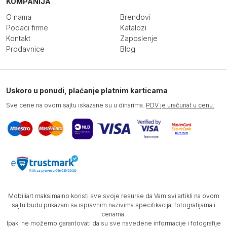
KOMPANIJA
O nama
Brendovi
Podaci firme
Katalozi
Kontakt
Zaposlenje
Prodavnice
Blog
Uskoro u ponudi, plaćanje platnim karticama
Sve cene na ovom sajtu iskazane su u dinarima.
PDV je uračunat u cenu.
Mobiliart maksimalno koristi sve svoje resurse da Vam svi artikli na ovom
sajtu budu prikazani sa ispravnim nazivima specifikacija, fotografijama i
cenama.
Ipak, ne možemo garantovati da su sve navedene informacije i fotografije