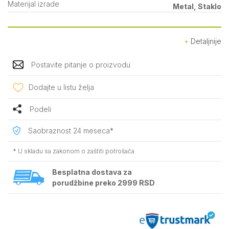
Materijal izrade
Metal, Staklo
Detaljnije
Postavite pitanje o proizvodu
Dodajte u listu želja
Podeli
Saobraznost 24 meseca*
* U skladu sa zakonom o zaštiti potrošača
Besplatna dostava za
porudžbine preko 2999 RSD