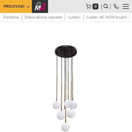
0
PROIZVODI
Početna
Dekorativna rasveta
Lusteri
Luster Ali 7xG9 kružni 