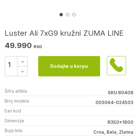
Luster Ali 7xG9 kružni ZUMA LINE
49.990
RSD
Dodajte u korpu
Šifra artikla
SKU 80408
Broj modela
003064-024503
Ean kod
Dimenzije
R350x1800
Boja tela
Crna, Bela, Zlatna