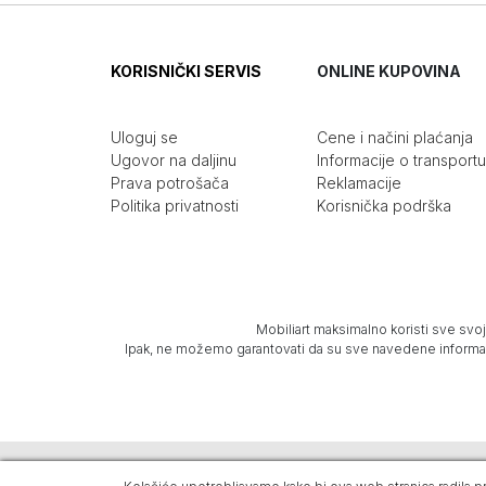
KORISNIČKI SERVIS
ONLINE KUPOVINA
Uloguj se
Cene i načini plaćanja
Ugovor na daljinu
Informacije o transportu
Prava potrošača
Reklamacije
Politika privatnosti
Korisnička podrška
Mobiliart maksimalno koristi sve svoj
Ipak, ne možemo garantovati da su sve navedene informacij