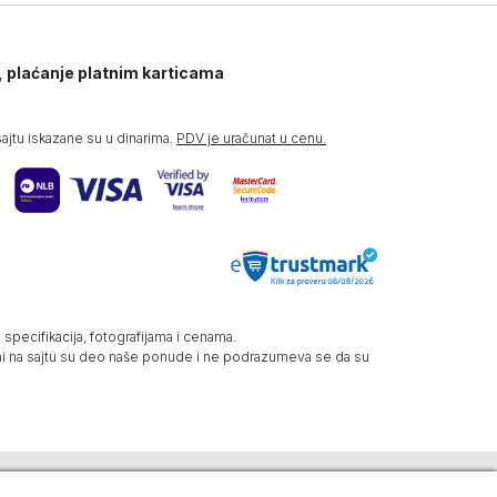
, plaćanje platnim karticama
jtu iskazane su u dinarima.
PDV je uračunat u cenu.
specifikacija, fotografijama i cenama.
zani na sajtu su deo naše ponude i ne podrazumeva se da su