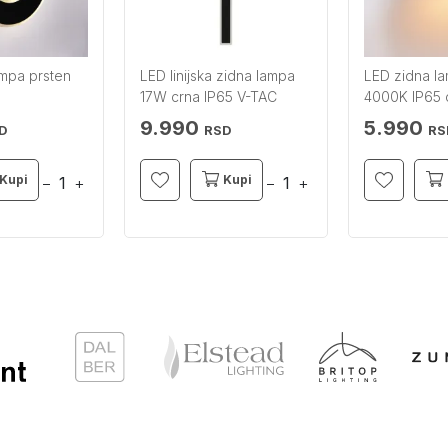
ampa prsten
LED linijska zidna lampa
LED zidna l
17W crna IP65 V-TAC
4000K IP65 c
V-TAC
9.990
5.990
D
RSD
RS
Kupi
Kupi
−
+
−
+