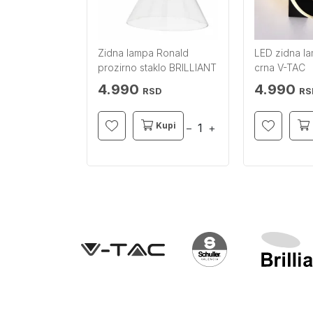
ko zidna
Zidna lampa Ronald
LED zidna l
to 5W
prozirno staklo BRILLIANT
crna V-TAC
4.990
4.990
D
RSD
RS
Kupi
Kupi
−
+
−
+