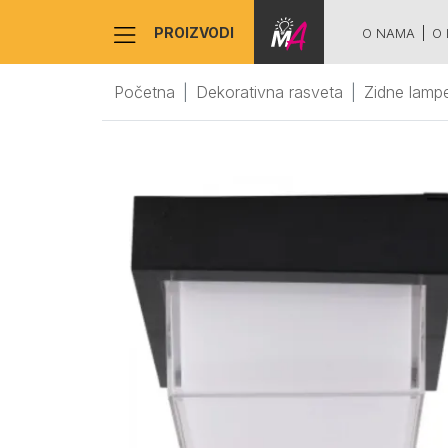
PROIZVODI
O NAMA
O 
Početna
Dekorativna rasveta
Zidne lamp