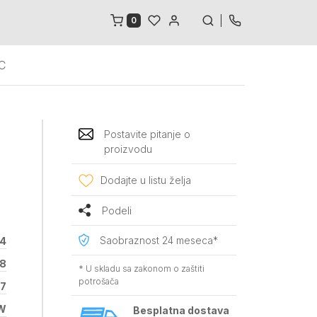
0
AC
Postavite pitanje o
proizvodu
Dodajte u listu želja
Podeli
Saobraznost 24 meseca*
44
8
* U skladu sa zakonom o zaštiti
potrošača
7
W
Besplatna dostava