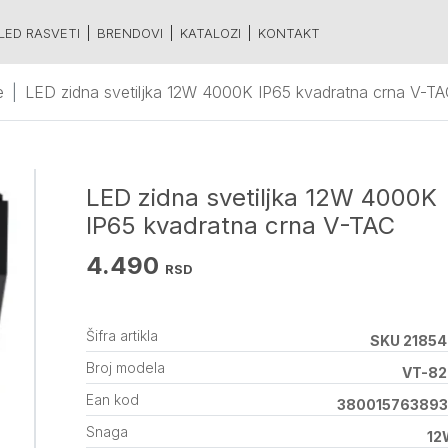
LED RASVETI
BRENDOVI
KATALOZI
KONTAKT
e
LED zidna svetiljka 12W 4000K IP65 kvadratna crna V-T
LED zidna svetiljka 12W 4000K
IP65 kvadratna crna V-TAC
4.490
RSD
Šifra artikla
SKU 2185
Broj modela
VT-82
Ean kod
380015763893
Snaga
12