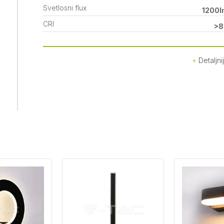
Svetlosni flux
1200
CRI
>8
Detaljni