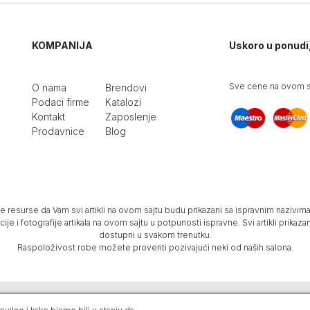
KOMPANIJA
Uskoro u ponudi
Sve cene na ovom sa
O nama
Brendovi
Podaci firme
Katalozi
Kontakt
Zaposlenje
Prodavnice
Blog
e resurse da Vam svi artikli na ovom sajtu budu prikazani sa ispravnim nazivima 
e i fotografije artikala na ovom sajtu u potpunosti ispravne. Svi artikli prika
dostupni u svakom trenutku.
Raspoloživost robe možete proveriti pozivajući neki od naših salona.