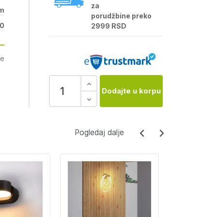
za
lm
porudžbine preko
0
2999 RSD
je
Dodajte u korpu
Pogledaj dalje
Pogledaj dalje