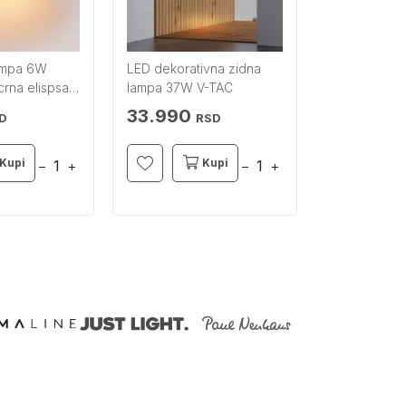
ampa 6W
LED dekorativna zidna
LED lampa Pi
rna elispsa
lampa 37W V-TAC
BRILLIANT
33.990
8.990
D
RSD
RS
Kupi
Kupi
−
+
−
+