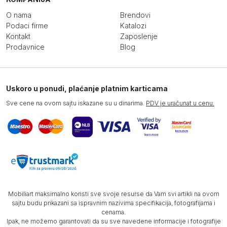
O nama
Brendovi
Podaci firme
Katalozi
Kontakt
Zaposlenje
Prodavnice
Blog
Uskoro u ponudi, plaćanje platnim karticama
Sve cene na ovom sajtu iskazane su u dinarima.
PDV je uračunat u cenu.
Mobiliart maksimalno koristi sve svoje resurse da Vam svi artikli na ovom
sajtu budu prikazani sa ispravnim nazivima specifikacija, fotografijama i
cenama.
Ipak, ne možemo garantovati da su sve navedene informacije i fotografije