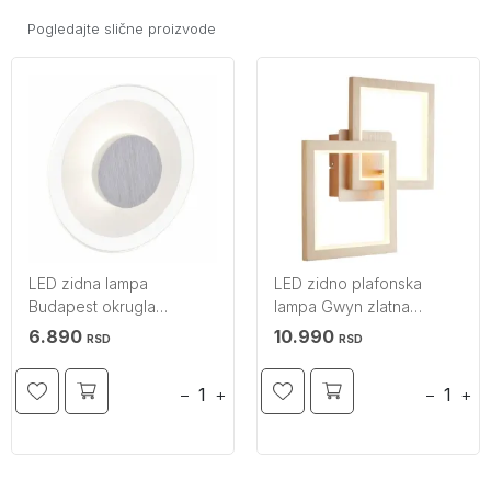
Pogledajte slične proizvode
LED zidna lampa
LED zidno plafonska
Budapest okrugla
lampa Gwyn zlatna
BRILLIANT
BRILLIANT
6.890
10.990
RSD
RSD
−
+
−
+