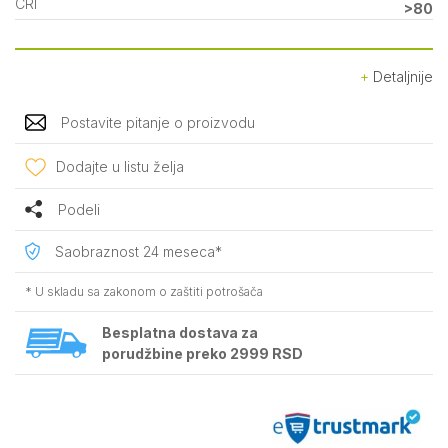
CRI
>80
Detaljnije
Postavite pitanje o proizvodu
Dodajte u listu želja
Podeli
Saobraznost 24 meseca*
* U skladu sa zakonom o zaštiti potrošača
Besplatna dostava za
porudžbine preko 2999 RSD