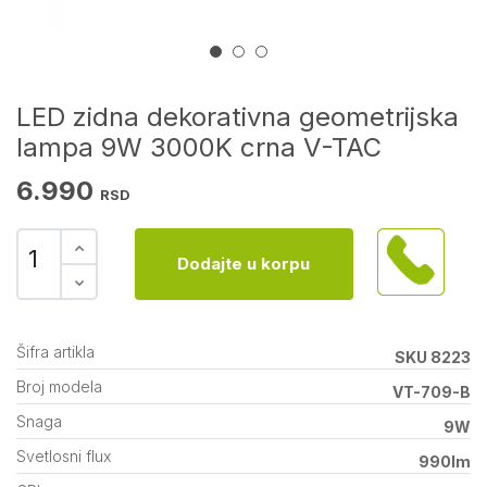
LED zidna dekorativna geometrijska
lampa 9W 3000K crna V-TAC
6.990
RSD
Dodajte u korpu
Šifra artikla
SKU 8223
Broj modela
VT-709-B
Snaga
9W
Svetlosni flux
990lm