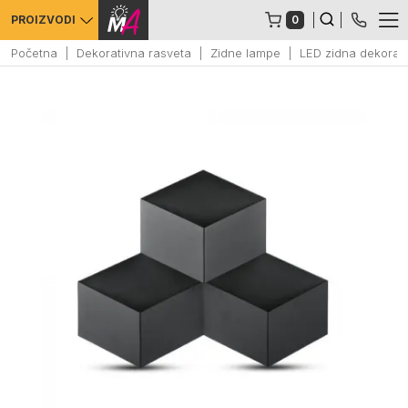
0
PROIZVODI
Početna
Dekorativna rasveta
Zidne lampe
LED zidna dekorat