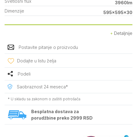
Svetlosni flux
3960lm
Dimenzije
595x595x30
Detaljnije
Postavite pitanje o proizvodu
Dodajte u listu želja
Podeli
Saobraznost 24 meseca*
* U skladu sa zakonom o zaštiti potrošača
Besplatna dostava za
porudžbine preko 2999 RSD