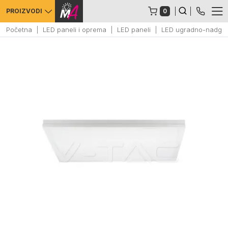
0
PROIZVODI
Početna
LED paneli i oprema
LED paneli
LED ugradno-nadgr