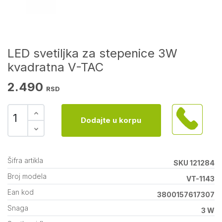
LED svetiljka za stepenice 3W
kvadratna V-TAC
2.490
RSD
Dodajte u korpu
Šifra artikla
SKU 121284
Broj modela
VT-1143
Ean kod
3800157617307
Snaga
3 W