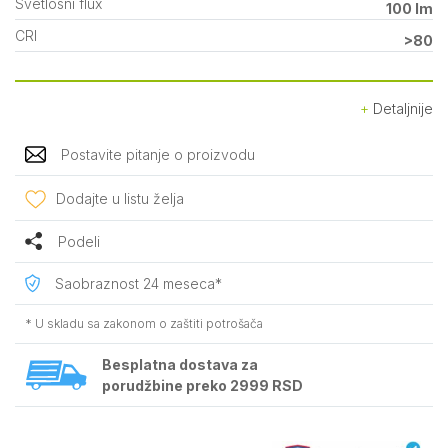
Svetlosni flux
100 lm
CRI
>80
Detaljnije
Postavite pitanje o proizvodu
Dodajte u listu želja
Podeli
Saobraznost 24 meseca*
* U skladu sa zakonom o zaštiti potrošača
Besplatna dostava za
porudžbine preko 2999 RSD