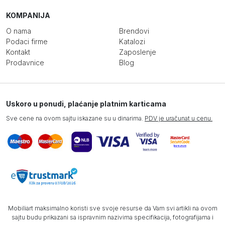
KOMPANIJA
O nama
Brendovi
Podaci firme
Katalozi
Kontakt
Zaposlenje
Prodavnice
Blog
Uskoro u ponudi, plaćanje platnim karticama
Sve cene na ovom sajtu iskazane su u dinarima.
PDV je uračunat u cenu.
Mobiliart maksimalno koristi sve svoje resurse da Vam svi artikli na ovom
sajtu budu prikazani sa ispravnim nazivima specifikacija, fotografijama i