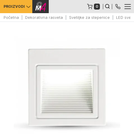
0
PROIZVODI
Početna
Dekorativna rasveta
Svetiljke za stepenice
LED sveti