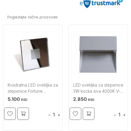
Pogledajte slične proizvode
Kvadratna LED svetiljka za
LED svetiljka za stepenice
stepenice Fortune
3W kocka siva 4000K V-
BRITOP
TAC
5.100
2.850
RSD
RSD
−
+
−
+