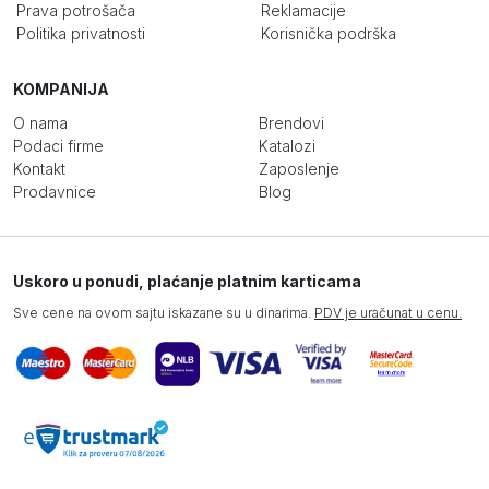
Prava potrošača
Reklamacije
Politika privatnosti
Korisnička podrška
KOMPANIJA
O nama
Brendovi
Podaci firme
Katalozi
Kontakt
Zaposlenje
Prodavnice
Blog
Uskoro u ponudi, plaćanje platnim karticama
Sve cene na ovom sajtu iskazane su u dinarima.
PDV je uračunat u cenu.