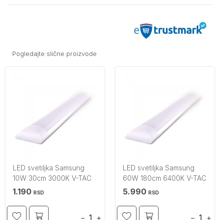
Pogledajte slične proizvode
LED svetiljka Samsung
LED svetiljka Samsung
10W 30cm 3000K V-TAC
60W 180cm 6400K V-TAC
1.190
5.990
RSD
RSD
−
+
−
+