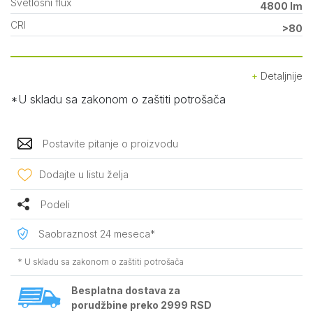
Svetlosni flux
4800 lm
CRI
>80
Detaljnije
*U skladu sa zakonom o zaštiti potrošača
Postavite pitanje o proizvodu
Dodajte u listu želja
Podeli
Saobraznost 24 meseca*
* U skladu sa zakonom o zaštiti potrošača
Besplatna dostava za
porudžbine preko 2999 RSD