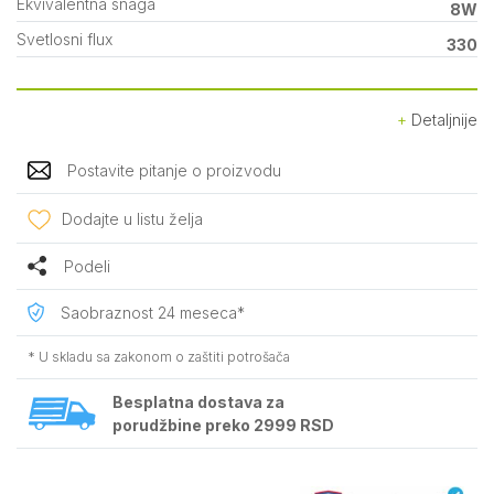
Ekvivalentna snaga
8W
Svetlosni flux
330
Detaljnije
Postavite pitanje o proizvodu
Dodajte u listu želja
Podeli
Saobraznost 24 meseca*
* U skladu sa zakonom o zaštiti potrošača
Besplatna dostava za
porudžbine preko 2999 RSD