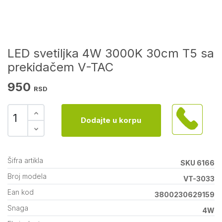
LED svetiljka 4W 3000K 30cm T5 sa
prekidačem V-TAC
950
RSD
Dodajte u korpu
Šifra artikla
SKU 6166
Broj modela
VT-3033
Ean kod
3800230629159
Snaga
4W