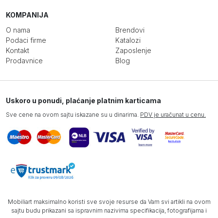
KOMPANIJA
O nama
Brendovi
Podaci firme
Katalozi
Kontakt
Zaposlenje
Prodavnice
Blog
Uskoro u ponudi, plaćanje platnim karticama
Sve cene na ovom sajtu iskazane su u dinarima.
PDV je uračunat u cenu.
Mobiliart maksimalno koristi sve svoje resurse da Vam svi artikli na ovom
sajtu budu prikazani sa ispravnim nazivima specifikacija, fotografijama i