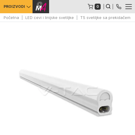
0
PROIZVODI
Početna
LED cevi i linijske svetiljke
T5 svetiljke sa prekidačem