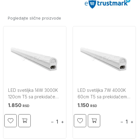
Pogledajte slične proizvode
LED svetiljka 14W 3000K
LED svetiljka 7W 4000K
120cm T5 sa prekidačem
60cm T5 sa prekidačem
V-TAC
V-TAC
1.850
1.150
RSD
RSD
−
+
−
+