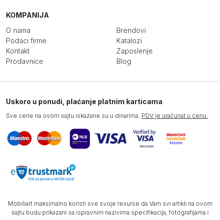
KOMPANIJA
O nama
Brendovi
Podaci firme
Katalozi
Kontakt
Zaposlenje
Prodavnice
Blog
Uskoro u ponudi, plaćanje platnim karticama
Sve cene na ovom sajtu iskazane su u dinarima.
PDV je uračunat u cenu.
Mobiliart maksimalno koristi sve svoje resurse da Vam svi artikli na ovom
sajtu budu prikazani sa ispravnim nazivima specifikacija, fotografijama i