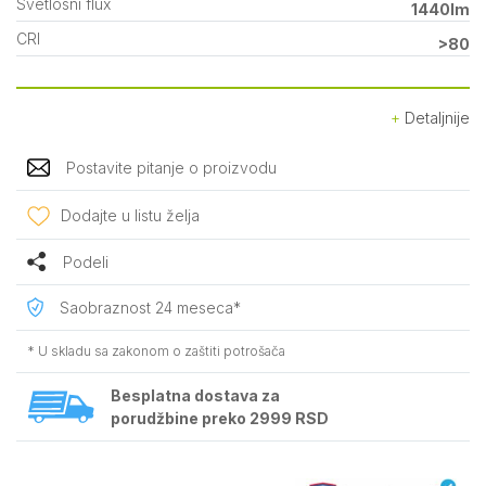
Svetlosni flux
1440lm
CRI
>80
Detaljnije
Postavite pitanje o proizvodu
Dodajte u listu želja
Podeli
Saobraznost 24 meseca*
* U skladu sa zakonom o zaštiti potrošača
Besplatna dostava za
porudžbine preko 2999 RSD