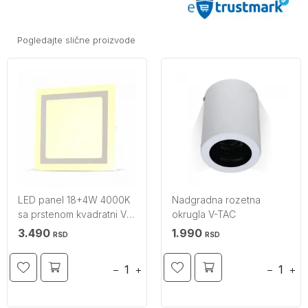
Pogledajte slične proizvode
LED panel 18+4W 4000K
Nadgradna rozetna
sa prstenom kvadratni V-
okrugla V-TAC
TAC
3.490
1.990
RSD
RSD
−
+
−
+