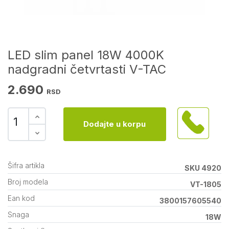
LED slim panel 18W 4000K
nadgradni četvrtasti V-TAC
2.690
RSD
Dodajte u korpu
Šifra artikla
SKU 4920
Broj modela
VT-1805
Ean kod
3800157605540
Snaga
18W