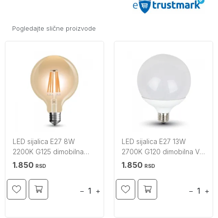
Pogledajte slične proizvode
LED sijalica E27 8W
LED sijalica E27 13W
2200K G125 dimobilna
2700K G120 dimobilna V-
filament amber staklo V-
TAC
1.850
1.850
RSD
RSD
TAC
−
+
−
+