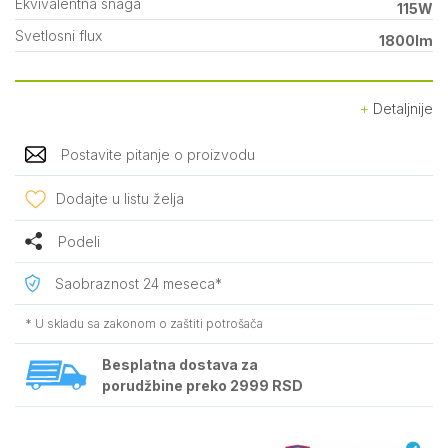
Ekvivalentna snaga
115W
Svetlosni flux
1800lm
Detaljnije
Postavite pitanje o proizvodu
Dodajte u listu želja
Podeli
Saobraznost 24 meseca*
* U skladu sa zakonom o zaštiti potrošača
Besplatna dostava za
porudžbine preko 2999 RSD