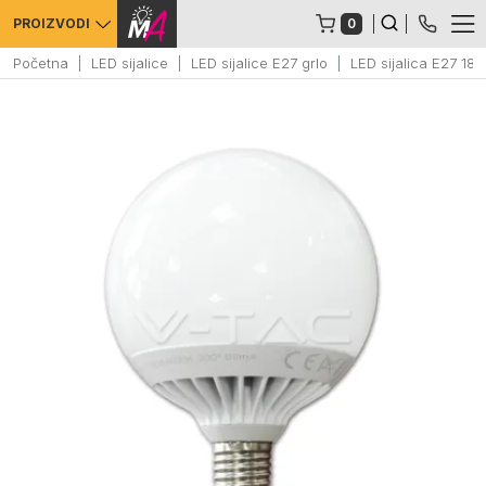
0
PROIZVODI
Početna
LED sijalice
LED sijalice E27 grlo
LED sijalica E27 1