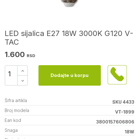
LED sijalica E27 18W 3000K G120 V-
TAC
1.600
RSD
Dodajte u korpu
Šifra artikla
SKU 4433
Broj modela
VT-1899
Ean kod
3800157606806
Snaga
18W