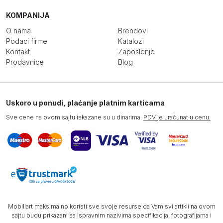
KOMPANIJA
O nama
Brendovi
Podaci firme
Katalozi
Kontakt
Zaposlenje
Prodavnice
Blog
Uskoro u ponudi, plaćanje platnim karticama
Sve cene na ovom sajtu iskazane su u dinarima.
PDV je uračunat u cenu.
Mobiliart maksimalno koristi sve svoje resurse da Vam svi artikli na ovom
sajtu budu prikazani sa ispravnim nazivima specifikacija, fotografijama i