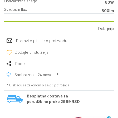
Ekvivalentna snaga
60W
Svetlosni flux
800lm
Detaljnije
Postavite pitanje o proizvodu
Dodajte u listu želja
Podeli
Saobraznost 24 meseca*
* U skladu sa zakonom o zaštiti potrošača
Besplatna dostava za
porudžbine preko 2999 RSD