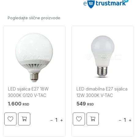
Pogledajte slične proizvode
LED sijalica E27 18W
LED dimabilna E27 sijalica
3000K G120 V-TAC
12W 3000K V-TAC
1.600
549
RSD
RSD
−
+
−
+