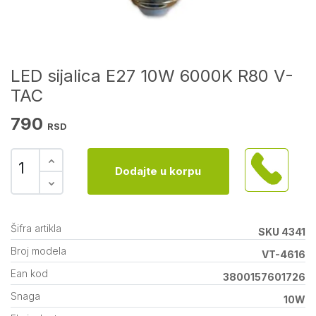
LED sijalica E27 10W 6000K R80 V-
TAC
790
RSD
Dodajte u korpu
Šifra artikla
SKU 4341
Broj modela
VT-4616
Ean kod
3800157601726
Snaga
10W