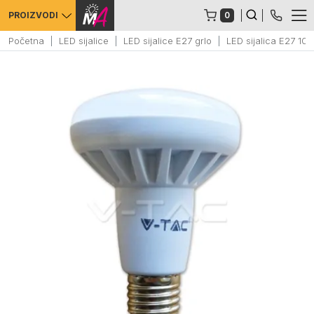
0
PROIZVODI
Početna
LED sijalice
LED sijalice E27 grlo
LED sijalica E27 1