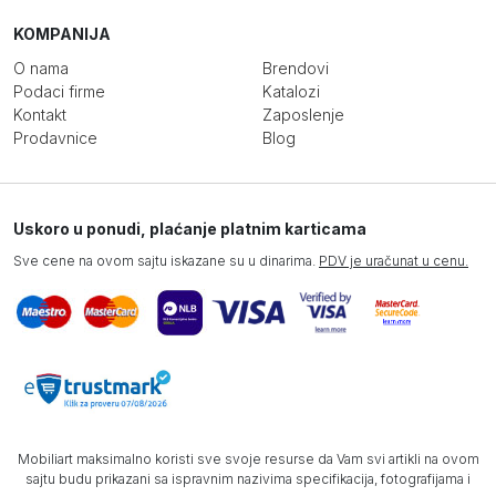
KOMPANIJA
O nama
Brendovi
Podaci firme
Katalozi
Kontakt
Zaposlenje
Prodavnice
Blog
Uskoro u ponudi, plaćanje platnim karticama
Sve cene na ovom sajtu iskazane su u dinarima.
PDV je uračunat u cenu.
Mobiliart maksimalno koristi sve svoje resurse da Vam svi artikli na ovom
sajtu budu prikazani sa ispravnim nazivima specifikacija, fotografijama i