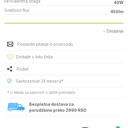
Ekvivalentna snaga
40W
Svetlosni flux
450lm
Detaljnije
Postavite pitanje o proizvodu
Dodajte u listu želja
Podeli
Saobraznost 24 meseca*
* U skladu sa zakonom o zaštiti potrošača
Besplatna dostava za
porudžbine preko 2999 RSD