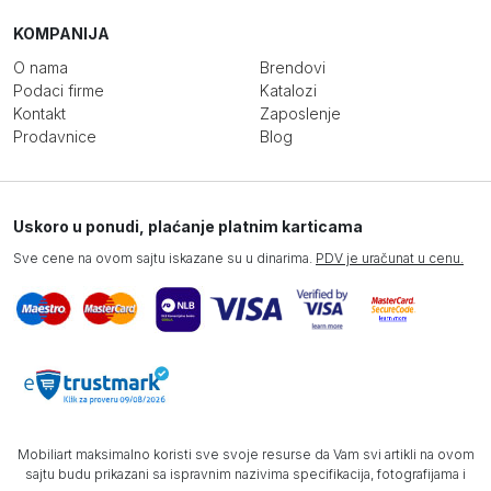
KOMPANIJA
O nama
Brendovi
Podaci firme
Katalozi
Kontakt
Zaposlenje
Prodavnice
Blog
Uskoro u ponudi, plaćanje platnim karticama
Sve cene na ovom sajtu iskazane su u dinarima.
PDV je uračunat u cenu.
Mobiliart maksimalno koristi sve svoje resurse da Vam svi artikli na ovom
sajtu budu prikazani sa ispravnim nazivima specifikacija, fotografijama i