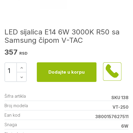
LED sijalica E14 6W 3000K R50 sa
Samsung čipom V-TAC
357
RSD
Dodajte u korpu
Šifra artikla
SKU 138
Broj modela
VT-250
Ean kod
3800157627511
Snaga
6W