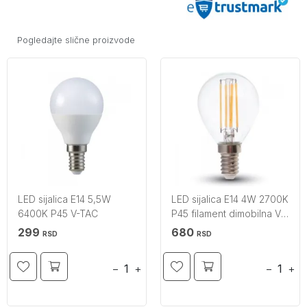
Pogledajte slične proizvode
LED sijalica E14 5,5W
LED sijalica E14 4W 2700K
6400K P45 V-TAC
P45 filament dimobilna V-
TAC
299
680
RSD
RSD
−
+
−
+