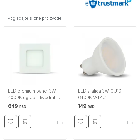
Pogledajte slične proizvode
LED premium panel 3W
LED sijalica 3W GU10
4000K ugradni kvadratni
6400K V-TAC
V-TAC
649
149
RSD
RSD
−
+
−
+