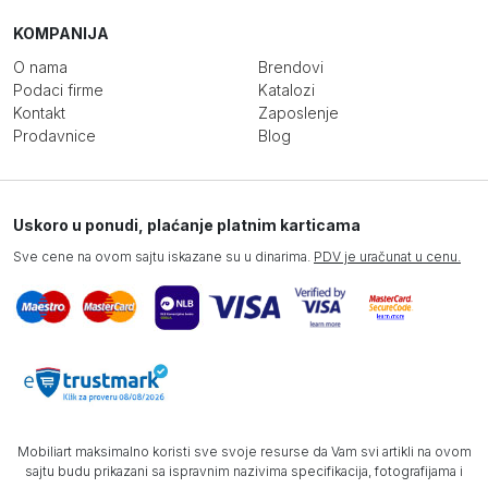
KOMPANIJA
O nama
Brendovi
Podaci firme
Katalozi
Kontakt
Zaposlenje
Prodavnice
Blog
Uskoro u ponudi, plaćanje platnim karticama
Sve cene na ovom sajtu iskazane su u dinarima.
PDV je uračunat u cenu.
Mobiliart maksimalno koristi sve svoje resurse da Vam svi artikli na ovom
sajtu budu prikazani sa ispravnim nazivima specifikacija, fotografijama i