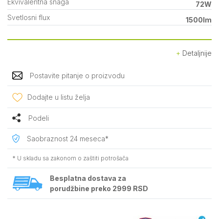
Ekvivalentna snaga
72W
Svetlosni flux
1500lm
Detaljnije
Postavite pitanje o proizvodu
Dodajte u listu želja
Podeli
Saobraznost 24 meseca*
* U skladu sa zakonom o zaštiti potrošača
Besplatna dostava za
porudžbine preko 2999 RSD