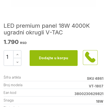
LED premium panel 18W 4000K
ugradni okrugli V-TAC
1.790
RSD
Dodajte u korpu
Šifra artikla
SKU 4861
Broj modela
VT-1807
Ean kod
3800230629821
Snaga
18W