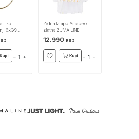
tiljka
Zidna lampa Amedeo
Plafonski lust
nji 6xG9
zlatna ZUMA LINE
sivi BRILLIA
12.990
14.990
RSD
RSD
R
Kupi
Kupi
−
+
−
+