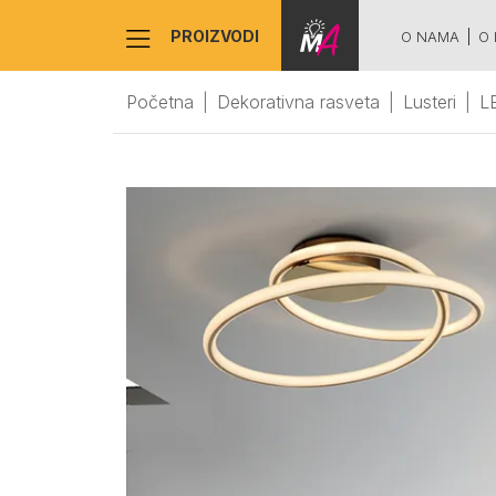
PROIZVODI
O NAMA
O 
Početna
Dekorativna rasveta
Lusteri
L