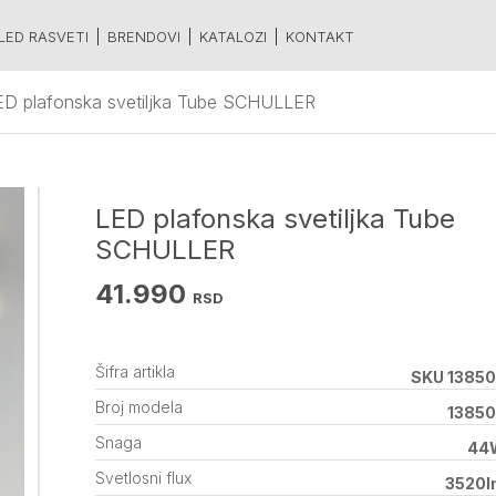
LED RASVETI
BRENDOVI
KATALOZI
KONTAKT
ED plafonska svetiljka Tube SCHULLER
LED plafonska svetiljka Tube
SCHULLER
41.990
RSD
Šifra artikla
SKU 1385
Broj modela
1385
Snaga
44
Svetlosni flux
3520l