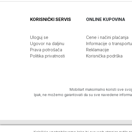
KORISNIČKI SERVIS
ONLINE KUPOVINA
Uloguj se
Cene i načini plaćanja
Ugovor na daljinu
Informacije o transportu
Prava potrošača
Reklamacije
Politika privatnosti
Korisnička podrška
Mobiliart maksimalno koristi sve svoj
Ipak, ne možemo garantovati da su sve navedene informacij