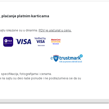
, plaćanje platnim karticama
jtu iskazane su u dinarima.
PDV je uračunat u cenu.
specifikacija, fotografijama i cenama.
zani na sajtu su deo naše ponude i ne podrazumeva se da su