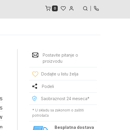
0
Postavite pitanje o
proizvodu
Dodajte u listu želja
Podeli
Saobraznost 24 meseca*
05
05
* U skladu sa zakonom o zaštiti
potrošača
W
m
Besplatna dostava