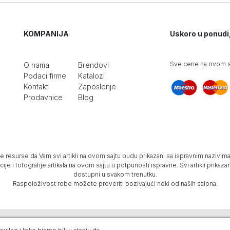
KOMPANIJA
Uskoro u ponudi
Sve cene na ovom sa
O nama
Brendovi
Podaci firme
Katalozi
Kontakt
Zaposlenje
Prodavnice
Blog
e resurse da Vam svi artikli na ovom sajtu budu prikazani sa ispravnim nazivima 
e i fotografije artikala na ovom sajtu u potpunosti ispravne. Svi artikli prika
dostupni u svakom trenutku.
Raspoloživost robe možete proveriti pozivajući neki od naših salona.