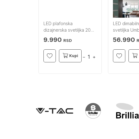
a svetiljka
LED plafonska
LED dimabiln
LLER
dizajnerska svetiljka 20W
svetiljka Um
crna V-TAC
SCHULLER
9.990
56.990
RSD
RSD
Kupi
Kupi
−
+
−
+