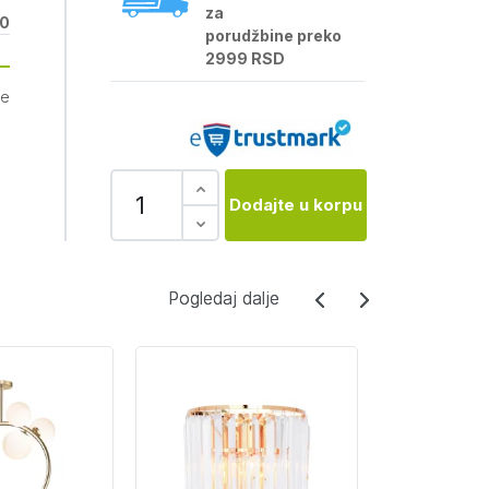
za
0
porudžbine preko
2999 RSD
je
Dodajte u korpu
Pogledaj dalje
Pogledaj dalje