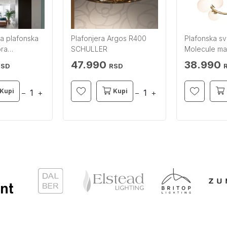
a plafonska
Plafonjera Argos R400
Plafonska sve
bra
SCHULLER
Molecule ma
ZUMA LINE
47.990
38.990
RSD
RSD
Kupi
Kupi
−
+
−
+