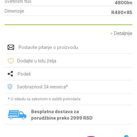
Svetlosni flux
4800lm
Dimenzije
R490x85
Detaljnije
Postavite pitanje o proizvodu
Dodajte u listu želja
Podeli
Saobraznost 24 meseca*
* U skladu sa zakonom o zaštiti potrošača
Besplatna dostava za
porudžbine preko 2999 RSD