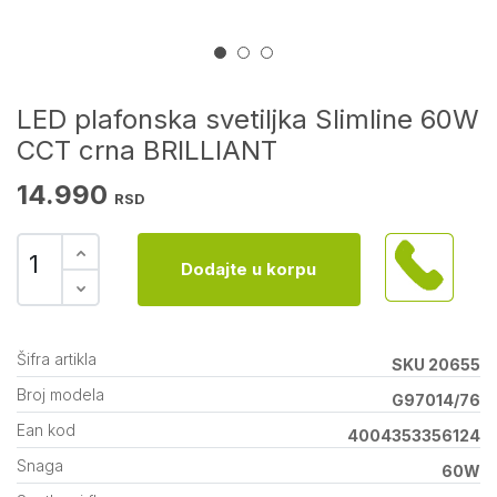
LED plafonska svetiljka Slimline 60W
CCT crna BRILLIANT
14.990
RSD
Dodajte u korpu
Šifra artikla
SKU 20655
Broj modela
G97014/76
Ean kod
4004353356124
Snaga
60W