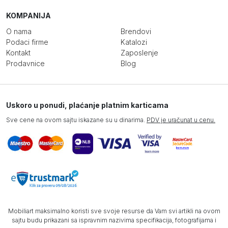
KOMPANIJA
O nama
Brendovi
Podaci firme
Katalozi
Kontakt
Zaposlenje
Prodavnice
Blog
Uskoro u ponudi, plaćanje platnim karticama
Sve cene na ovom sajtu iskazane su u dinarima.
PDV je uračunat u cenu.
Mobiliart maksimalno koristi sve svoje resurse da Vam svi artikli na ovom
sajtu budu prikazani sa ispravnim nazivima specifikacija, fotografijama i