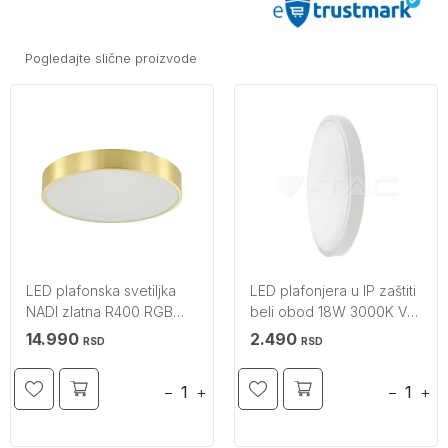
Pogledajte slične proizvode
LED plafonska svetiljka
LED plafonjera u IP zaštiti
NADI zlatna R400 RGB
beli obod 18W 3000K V-
CCT ZUMA LINE
TAC
14.990
2.490
RSD
RSD
−
+
−
+