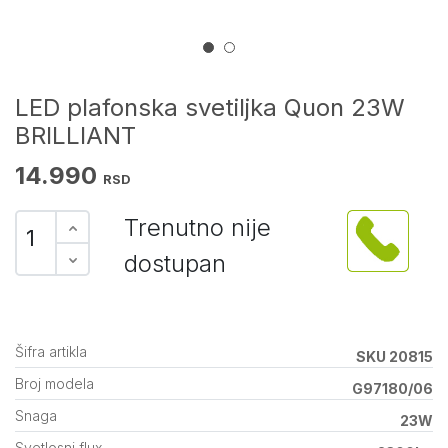
LED plafonska svetiljka Quon 23W
BRILLIANT
14.990
RSD
Trenutno nije
dostupan
Šifra artikla
SKU 20815
Broj modela
G97180/06
Snaga
23W
Svetlosni flux