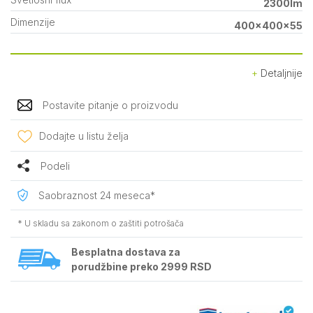
2300lm
Dimenzije
400x400x55
Detaljnije
Postavite pitanje o proizvodu
Dodajte u listu želja
Podeli
Saobraznost 24 meseca*
* U skladu sa zakonom o zaštiti potrošača
Besplatna dostava za
porudžbine preko 2999 RSD