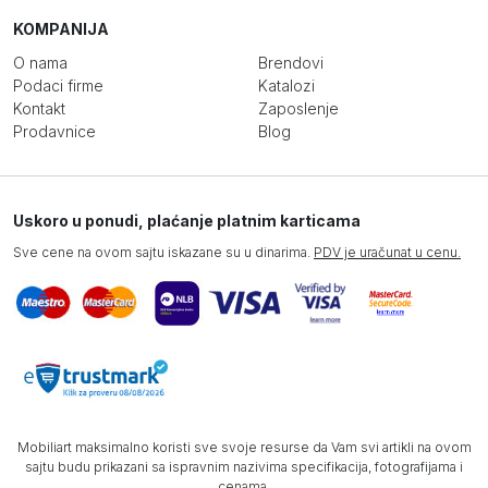
KOMPANIJA
O nama
Brendovi
Podaci firme
Katalozi
Kontakt
Zaposlenje
Prodavnice
Blog
Uskoro u ponudi, plaćanje platnim karticama
Sve cene na ovom sajtu iskazane su u dinarima.
PDV je uračunat u cenu.
Mobiliart maksimalno koristi sve svoje resurse da Vam svi artikli na ovom
sajtu budu prikazani sa ispravnim nazivima specifikacija, fotografijama i
cenama.