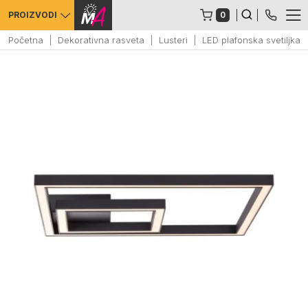
0
PROIZVODI
Početna
Dekorativna rasveta
Lusteri
LED plafonska svetiljk