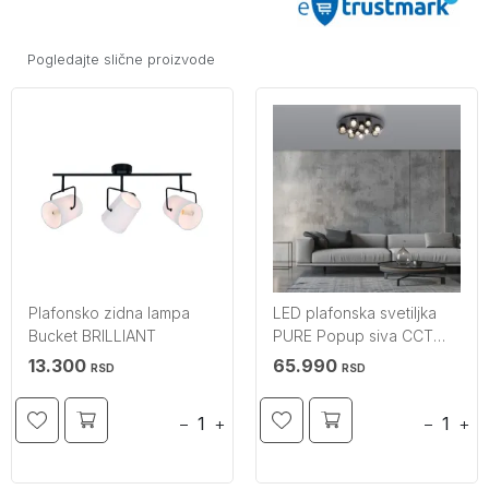
Pogledajte slične proizvode
Plafonsko zidna lampa
LED plafonska svetiljka
Bucket BRILLIANT
PURE Popup siva CCT
dimabilna PAUL NEUHAUS
13.300
65.990
RSD
RSD
−
+
−
+