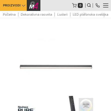
0
PROIZVODI
Početna
Dekorativna rasveta
Lusteri
LED plafonska svetiljka