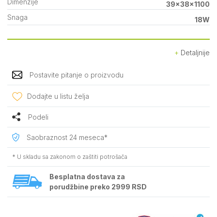
Dimenzije
39x38x1100
Snaga
18W
Detaljnije
Postavite pitanje o proizvodu
Dodajte u listu želja
Podeli
Saobraznost 24 meseca*
* U skladu sa zakonom o zaštiti potrošača
Besplatna dostava za
porudžbine preko 2999 RSD