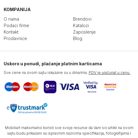
KOMPANIJA
O nama
Brendovi
Podaci firme
Katalozi
Kontakt
Zaposlenje
Prodavnice
Blog
Uskoro u ponudi, plaćanje platnim karticama
Sve cene na ovom sajtu iskazane su u dinarima.
PDV je uračunat u cenu.
Mobiliart maksimalno koristi sve svoje resurse da Vam svi artikli na ovom
sajtu budu prikazani sa ispravnim nazivima specifikacija, fotografijama i