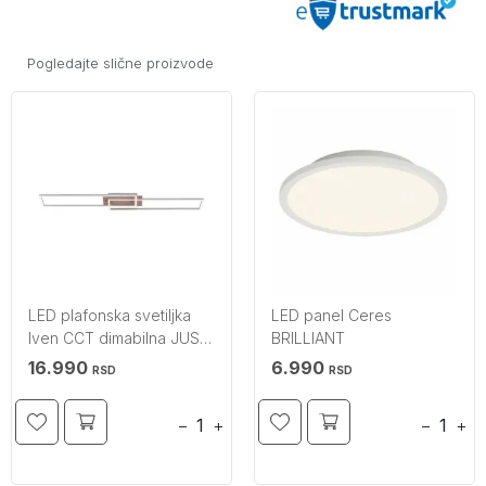
Pogledajte slične proizvode
LED plafonska svetiljka
LED panel Ceres
Iven CCT dimabilna JUST
BRILLIANT
LIGHT
16.990
6.990
RSD
RSD
−
+
−
+