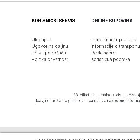
KORISNIČKI SERVIS
ONLINE KUPOVINA
Uloguj se
Cene i načini plaćanja
Ugovor na daljinu
Informacije o transportu
Prava potrošača
Reklamacije
Politika privatnosti
Korisnička podrška
Mobiliart maksimalno koristi sve svoj
Ipak, ne možemo garantovati da su sve navedene informacij