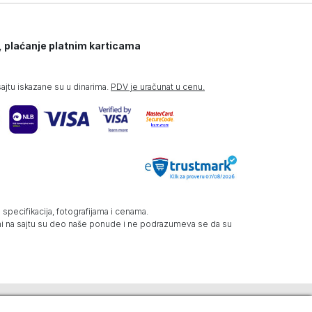
, plaćanje platnim karticama
jtu iskazane su u dinarima.
PDV je uračunat u cenu.
specifikacija, fotografijama i cenama.
zani na sajtu su deo naše ponude i ne podrazumeva se da su