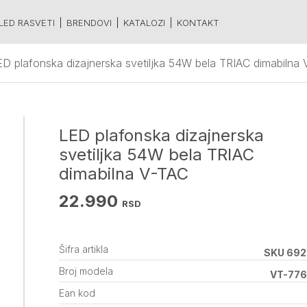
LED RASVETI
BRENDOVI
KATALOZI
KONTAKT
ED plafonska dizajnerska svetiljka 54W bela TRIAC dimabilna
LED plafonska dizajnerska
svetiljka 54W bela TRIAC
dimabilna V-TAC
22.990
RSD
Šifra artikla
SKU 692
Broj modela
VT-776
Ean kod