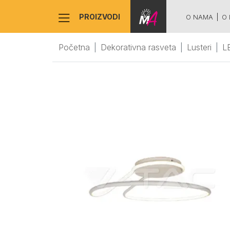
PROIZVODI
O NAMA
O 
Početna
Dekorativna rasveta
Lusteri
L