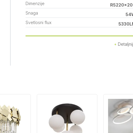
Dimenzije
R5220x20
Snaga
54
Svetlosni flux
5330L
Detaljni