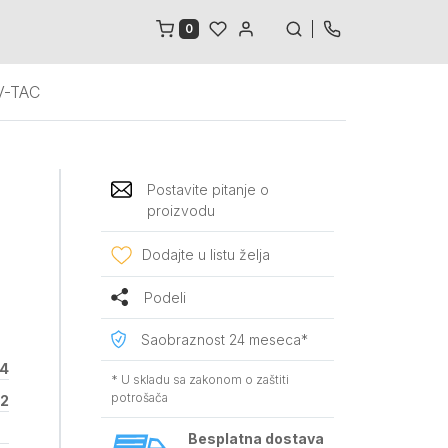
0
 V-TAC
Postavite pitanje o
proizvodu
Dodajte u listu želja
Podeli
Saobraznost 24 meseca*
4
* U skladu sa zakonom o zaštiti
potrošača
2
Besplatna dostava