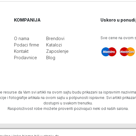
KOMPANIJA
Uskoro u ponudi
Sve cene na ovom sa
O nama
Brendovi
Podaci firme
Katalozi
Kontakt
Zaposlenje
Prodavnice
Blog
e resurse da Vam svi artikli na ovom sajtu budu prikazani sa ispravnim nazivima 
e i fotografije artikala na ovom sajtu u potpunosti ispravne. Svi artikli prika
dostupni u svakom trenutku.
Raspoloživost robe možete proveriti pozivajući neki od naših salona.