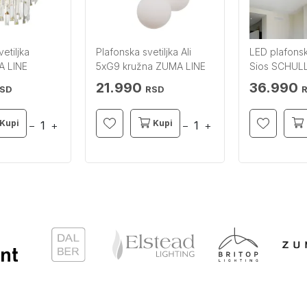
etiljka
Plafonska svetiljka Ali
LED plafonsk
A LINE
5xG9 kružna ZUMA LINE
Sios SCHUL
21.990
36.990
SD
RSD
Kupi
Kupi
−
+
−
+