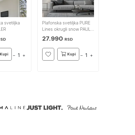
a svetiljka
Plafonska svetiljka PURE
LED plafonsk
LER
Lines okrugli snow PAUL
Varas crno-z
NEUHAUS
dimabilna 
27.990
61.420
RSD
RSD
R
Kupi
Kupi
−
+
−
+