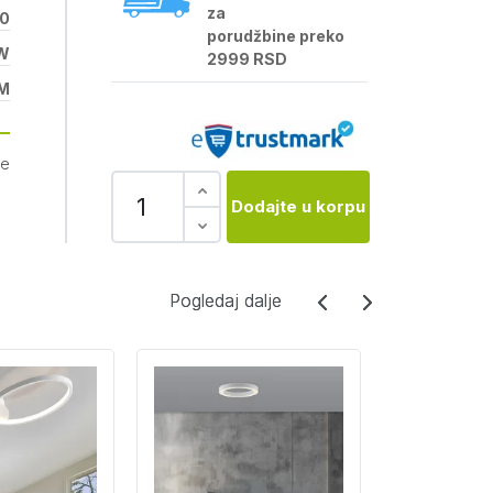
za
0
porudžbine preko
W
2999 RSD
M
je
Dodajte u korpu
Pogledaj dalje
Pogledaj dalje