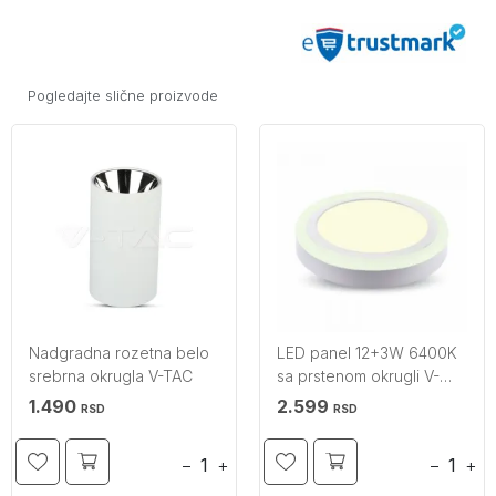
Pogledajte slične proizvode
Nadgradna rozetna belo
LED panel 12+3W 6400K
srebrna okrugla V-TAC
sa prstenom okrugli V-
TAC
1.490
2.599
RSD
RSD
−
+
−
+