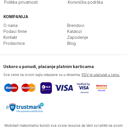
Politika privatnosti
Korisnička podrška
KOMPANIJA
O nama
Brendovi
Podaci firme
Katalozi
Kontakt
Zaposlenje
Prodavnice
Blog
Uskoro u ponudi, plaćanje platnim karticama
Sve cene na ovom sajtu iskazane su u dinarima.
PDV je uračunat u cenu.
Mobiliart maksimalno koristi sve svoje resurse da Vam svi artikli na ovom