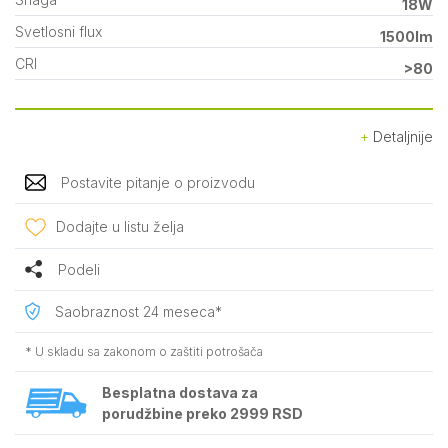
18W
Svetlosni flux
1500lm
CRI
>80
Detaljnije
Postavite pitanje o proizvodu
Dodajte u listu želja
Podeli
Saobraznost 24 meseca*
* U skladu sa zakonom o zaštiti potrošača
Besplatna dostava za
porudžbine preko 2999 RSD