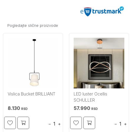
Pogledajte slične proizvode
Vislica Bucket BRILLIANT
LED luster Ocellis
SCHULLER
8.130
57.990
RSD
RSD
−
+
−
+