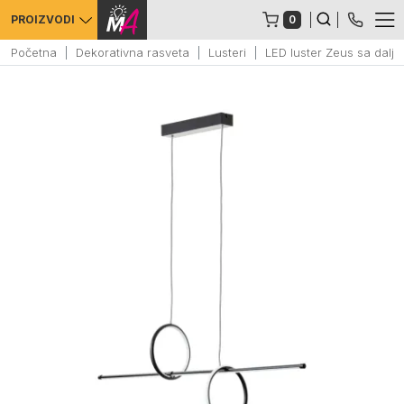
0
PROIZVODI
Početna
Dekorativna rasveta
Lusteri
LED luster Zeus sa dalj