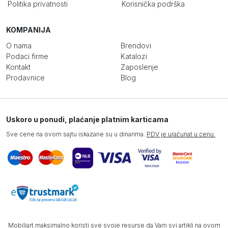
Politika privatnosti
Korisnička podrška
KOMPANIJA
O nama
Brendovi
Podaci firme
Katalozi
Kontakt
Zaposlenje
Prodavnice
Blog
Uskoro u ponudi, plaćanje platnim karticama
Sve cene na ovom sajtu iskazane su u dinarima.
PDV je uračunat u cenu.
Mobiliart maksimalno koristi sve svoje resurse da Vam svi artikli na ovom