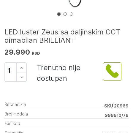
LED luster Zeus sa daljinskim CCT
dimabilan BRILLIANT
29.990
RSD
Trenutno nije
dostupan
Šifra artikla
SKU 20969
Broj modela
G99910/76
Ean kod
Dimenzije