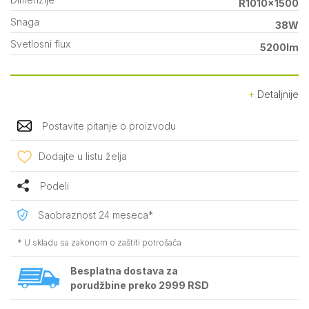
R1010x1500
Snaga
38W
Svetlosni flux
5200lm
Detaljnije
Postavite pitanje o proizvodu
Dodajte u listu želja
Podeli
Saobraznost 24 meseca*
* U skladu sa zakonom o zaštiti potrošača
Besplatna dostava za
porudžbine preko 2999 RSD