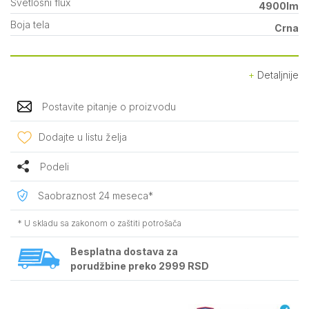
Svetlosni flux
4900lm
Boja tela
Crna
Detaljnije
Postavite pitanje o proizvodu
Dodajte u listu želja
Podeli
Saobraznost 24 meseca*
* U skladu sa zakonom o zaštiti potrošača
Besplatna dostava za
porudžbine preko 2999 RSD