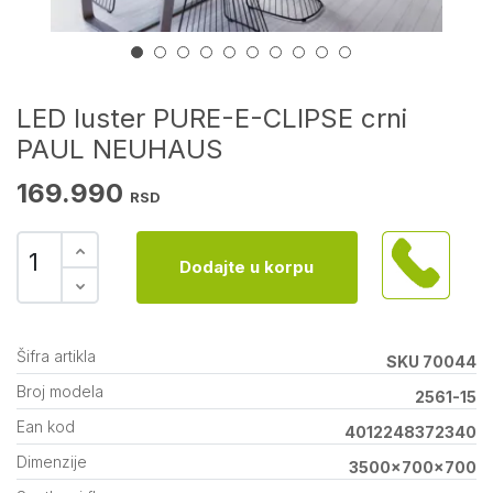
LED luster PURE-E-CLIPSE crni
PAUL NEUHAUS
169.990
RSD
Dodajte u korpu
Šifra artikla
SKU 70044
Broj modela
2561-15
Ean kod
4012248372340
Dimenzije
3500x700x700