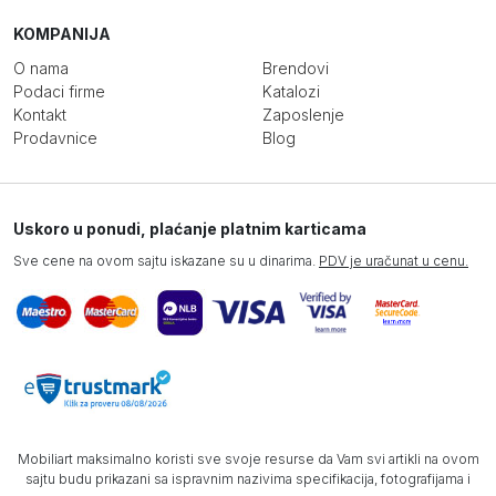
KOMPANIJA
O nama
Brendovi
Podaci firme
Katalozi
Kontakt
Zaposlenje
Prodavnice
Blog
Uskoro u ponudi, plaćanje platnim karticama
Sve cene na ovom sajtu iskazane su u dinarima.
PDV je uračunat u cenu.
Mobiliart maksimalno koristi sve svoje resurse da Vam svi artikli na ovom
sajtu budu prikazani sa ispravnim nazivima specifikacija, fotografijama i