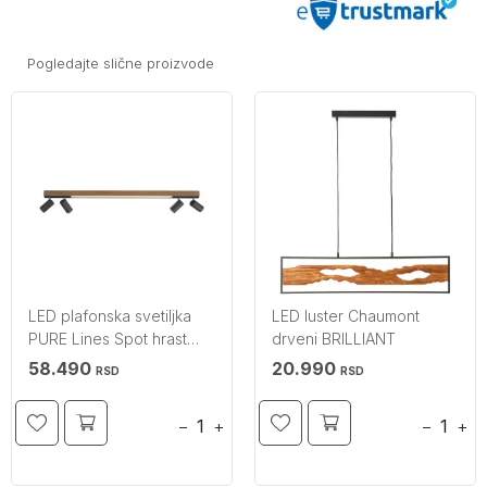
Pogledajte slične proizvode
LED plafonska svetiljka
LED luster Chaumont
PURE Lines Spot hrast
drveni BRILLIANT
CCT dimabilno PAUL
58.490
20.990
RSD
RSD
NEUHAUS
−
+
−
+