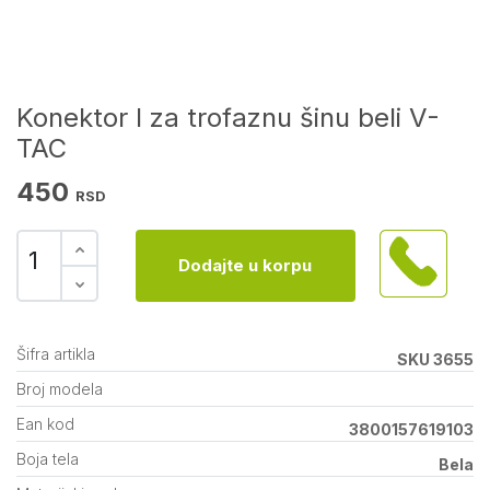
Konektor I za trofaznu šinu beli V-
TAC
450
RSD
Dodajte u korpu
Šifra artikla
SKU 3655
Broj modela
Ean kod
3800157619103
Boja tela
Bela