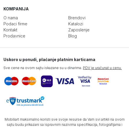
KOMPANIJA
O nama
Brendovi
Podaci firme
Katalozi
Kontakt
Zaposlenje
Prodavnice
Blog
Uskoro u ponudi, plaćanje platnim karticama
Sve cene na ovom sajtu iskazane su u dinarima.
PDV je uračunat u cenu.
Mobiliart maksimalno koristi sve svoje resurse da Vam svi artikli na ovom
sajtu budu prikazani sa ispravnim nazivima specifikacija, fotografijama i