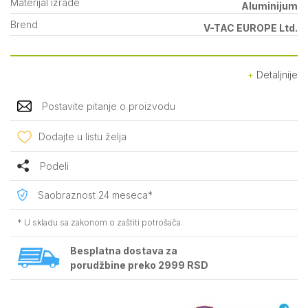
Materijal izrade
Aluminijum
Brend
V-TAC EUROPE Ltd.
Detaljnije
Postavite pitanje o proizvodu
Dodajte u listu želja
Podeli
Saobraznost 24 meseca*
* U skladu sa zakonom o zaštiti potrošača
Besplatna dostava za
porudžbine preko 2999 RSD