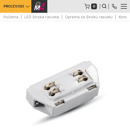
0
PROIZVODI
Početna
LED šinska rasveta
Oprema za šinsku rasvetu
Konekt