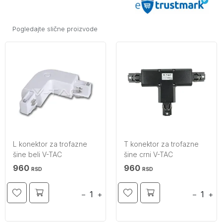
Pogledajte slične proizvode
L konektor za trofazne
T konektor za trofazne
šine beli V-TAC
šine crni V-TAC
960
960
RSD
RSD
−
+
−
+