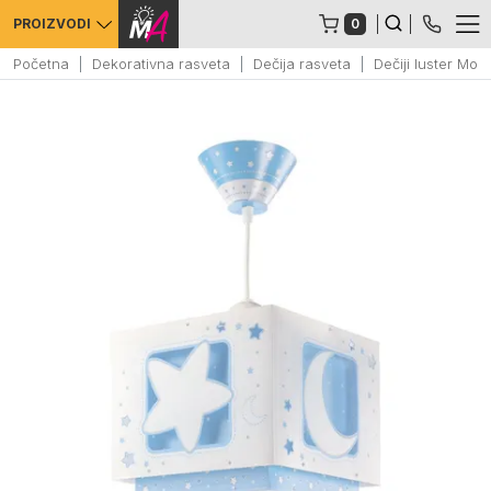
0
PROIZVODI
Početna
Dekorativna rasveta
Dečija rasveta
Dečiji luster Moo