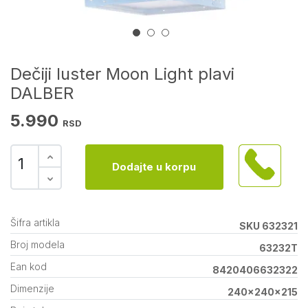
Dečiji luster Moon Light plavi
DALBER
5.990
RSD
Dodajte u korpu
Šifra artikla
SKU 632321
Broj modela
63232T
Ean kod
8420406632322
Dimenzije
240x240x215