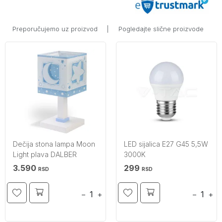
Preporučujemo uz proizvod
|
Pogledajte slične proizvode
Dečija stona lampa Moon
LED sijalica E27 G45 5,5W
Light plava DALBER
3000K
3.590
299
RSD
RSD
−
+
−
+