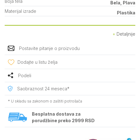
Boja tela
Bela, Plava
Materijal izrade
Plastika
Detaljnije
Postavite pitanje o proizvodu
Dodajte u listu želja
Podeli
Saobraznost 24 meseca*
* U skladu sa zakonom o zaštiti potrošača
Besplatna dostava za
porudžbine preko 2999 RSD