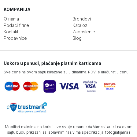
KOMPANIJA
O nama
Brendovi
Podaci firme
Katalozi
Kontakt
Zaposlenje
Prodavnice
Blog
Uskoro u ponudi, plaćanje platnim karticama
Sve cene na ovom sajtu iskazane su u dinarima.
PDV je uračunat u cenu.
Mobiliart maksimalno koristi sve svoje resurse da Vam svi artikli na ovom
sajtu budu prikazani sa ispravnim nazivima specifikacija, fotografijama i