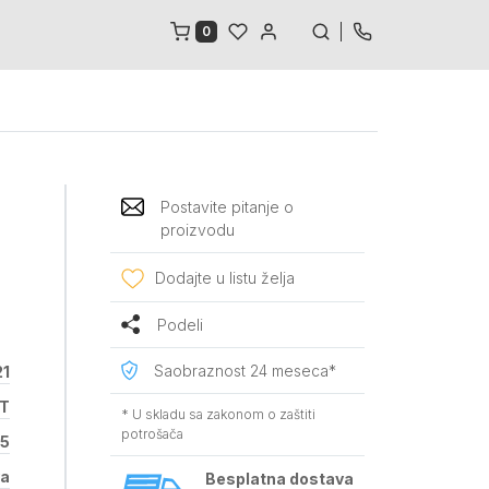
0
Postavite pitanje o
proizvodu
Dodajte u listu želja
Podeli
Saobraznost 24 meseca*
21
2T
* U skladu sa zakonom o zaštiti
potrošača
5
va
Besplatna dostava