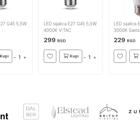
 E27 G45 5,5W
LED sijalica E27 G45 5,5W
LED sijalica
4000K V-TAC
3000K Sams
299
229
RSD
RSD
Kupi
Kupi
−
+
−
+