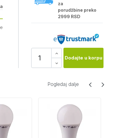
za
ka
porudžbine preko
2999 RSD
je
Dodajte u korpu
Pogledaj dalje