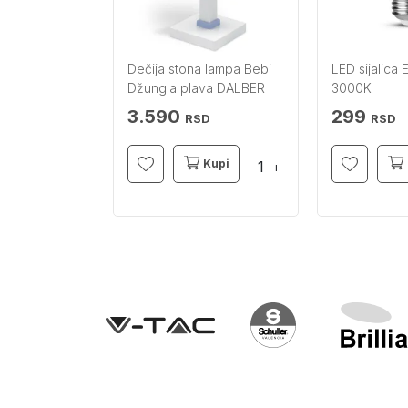
Dečija stona lampa Bebi
LED sijalica
Džungla plava DALBER
3000K
3.590
299
RSD
RSD
Kupi
−
+