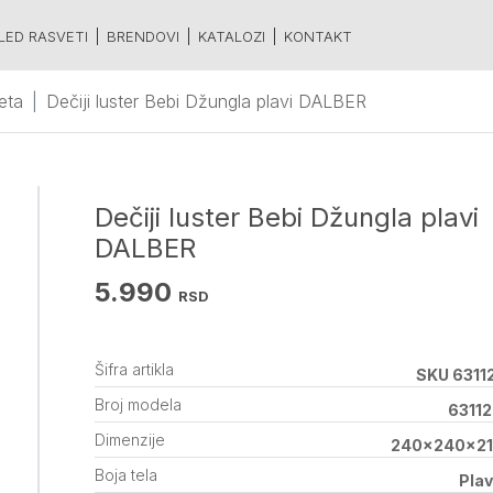
LED RASVETI
BRENDOVI
KATALOZI
KONTAKT
eta
Dečiji luster Bebi Džungla plavi DALBER
Dečiji luster Bebi Džungla plavi
DALBER
5.990
RSD
Šifra artikla
SKU 6311
Broj modela
6311
Dimenzije
240x240x21
Boja tela
Pla