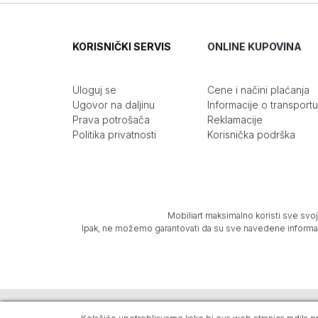
KORISNIČKI SERVIS
ONLINE KUPOVINA
Uloguj se
Cene i načini plaćanja
Ugovor na daljinu
Informacije o transportu
Prava potrošača
Reklamacije
Politika privatnosti
Korisnička podrška
Mobiliart maksimalno koristi sve svoj
Ipak, ne možemo garantovati da su sve navedene informacij