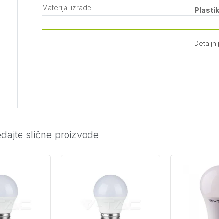
Materijal izrade
Plasti
Detaljni
dajte slične proizvode