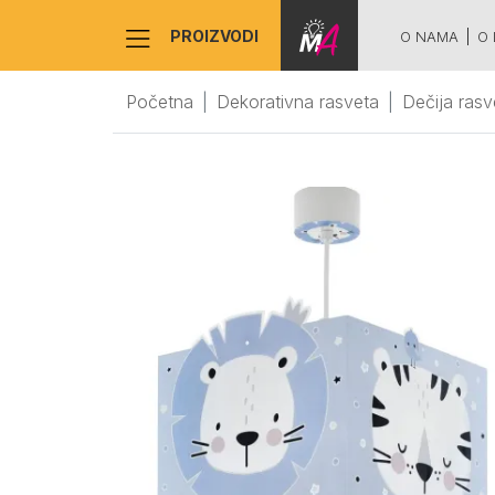
PROIZVODI
O NAMA
O 
Početna
Dekorativna rasveta
Dečija rasv