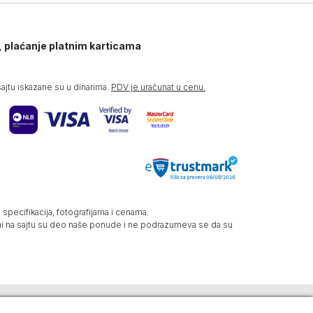
, plaćanje platnim karticama
jtu iskazane su u dinarima.
PDV je uračunat u cenu.
specifikacija, fotografijama i cenama.
zani na sajtu su deo naše ponude i ne podrazumeva se da su