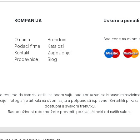
KOMPANIJA
Uskoro u ponudi
Sve cene na ovom sa
O nama
Brendovi
Podaci firme
Katalozi
Kontakt
Zaposlenje
Prodavnice
Blog
e resurse da Vam svi artikli na ovom sajtu budu prikazani sa ispravnim nazivima 
e i fotografije artikala na ovom sajtu u potpunosti ispravne. Svi artikli prika
dostupni u svakom trenutku.
Raspoloživost robe možete proveriti pozivajući neki od naših salona.