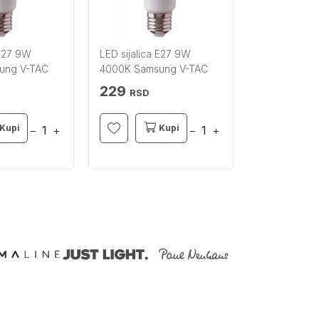
 E27 9W
LED sijalica E27 9W
ung V-TAC
4000K Samsung V-TAC
229
RSD
Kupi
Kupi
−
+
−
+