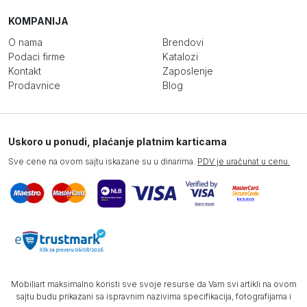
KOMPANIJA
O nama
Brendovi
Podaci firme
Katalozi
Kontakt
Zaposlenje
Prodavnice
Blog
Uskoro u ponudi, plaćanje platnim karticama
Sve cene na ovom sajtu iskazane su u dinarima.
PDV je uračunat u cenu.
Mobiliart maksimalno koristi sve svoje resurse da Vam svi artikli na ovom
sajtu budu prikazani sa ispravnim nazivima specifikacija, fotografijama i