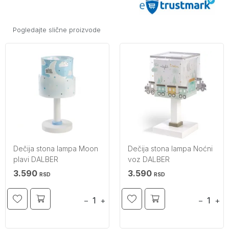
Pogledajte slične proizvode
Dečija stona lampa Moon
Dečija stona lampa Noćni
plavi DALBER
voz DALBER
3.590
3.590
RSD
RSD
−
+
−
+