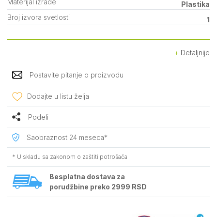
Materijal izrade
Plastika
Broj izvora svetlosti
1
Detaljnije
Postavite pitanje o proizvodu
Dodajte u listu želja
Podeli
Saobraznost 24 meseca*
* U skladu sa zakonom o zaštiti potrošača
Besplatna dostava za
porudžbine preko 2999 RSD