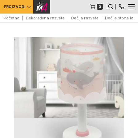
0
PROIZVODI
Početna
Dekorativna rasveta
Dečija rasveta
Dečija stona la