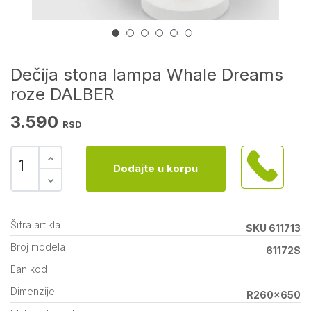
Dečija stona lampa Whale Dreams
roze DALBER
3.590
RSD
Dodajte u korpu
Šifra artikla
SKU 611713
Broj modela
61172S
Ean kod
Dimenzije
R260x650